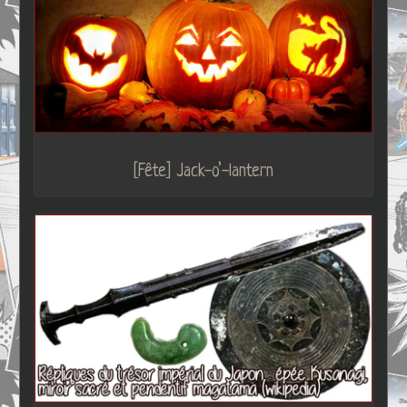
[Fête] Jack-o’-lantern