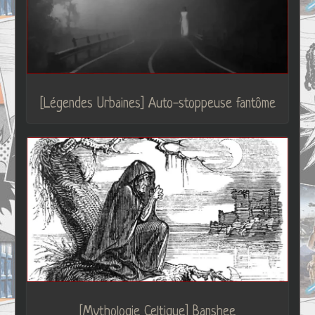
[Légendes Urbaines] Auto-stoppeuse fantôme
[Mythologie Celtique] Banshee