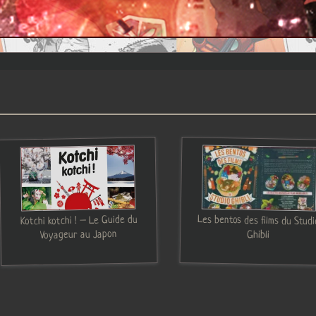
Les bentos des films du Studi
Kotchi kotchi ! – Le Guide du
Voyageur au Japon
Ghibli