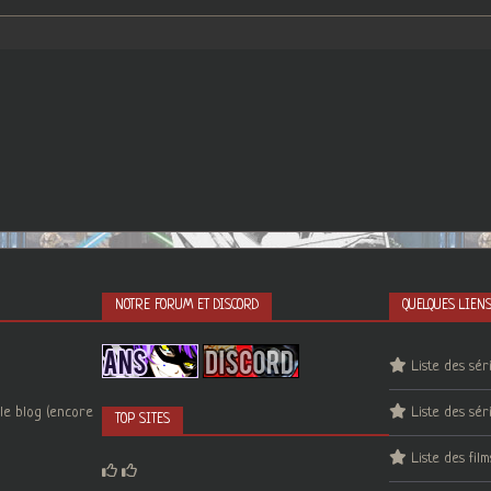
NOTRE FORUM ET DISCORD
QUELQUES LIEN
Liste des sér
le blog (encore
Liste des sér
TOP SITES
Liste des film