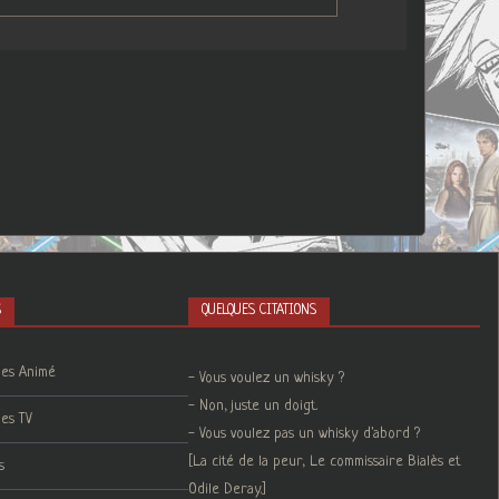
S
QUELQUES CITATIONS
ies Animé
- Vous voulez un whisky ?
- Non, juste un doigt.
ies TV
- Vous voulez pas un whisky d'abord ?
[La cité de la peur, Le commissaire Bialès et
s
Odile Deray.]