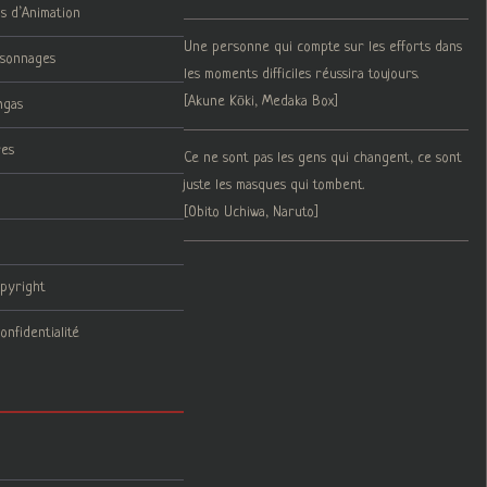
ms d’Animation
Une personne qui compte sur les efforts dans
rsonnages
les moments difficiles réussira toujours.
[Akune Kōki, Medaka Box]
ngas
res
Ce ne sont pas les gens qui changent, ce sont
juste les masques qui tombent.
[Obito Uchiwa, Naruto]
opyright
onfidentialité