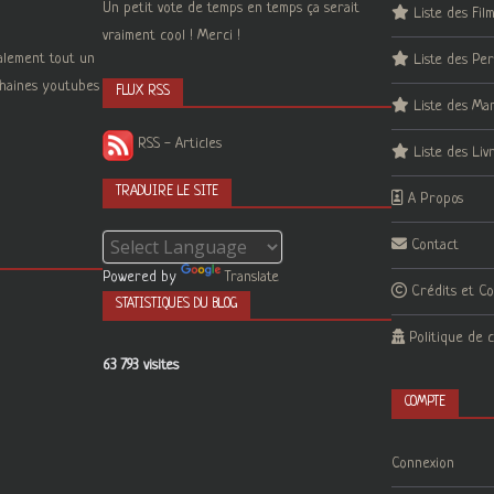
Un petit vote de temps en temps ça serait
Liste des Fil
vraiment cool ! Merci !
galement tout un
Liste des Pe
 chaines youtubes
FLUX RSS
Liste des Ma
RSS - Articles
Liste des Liv
TRADUIRE LE SITE
A Propos
Contact
Powered by
Translate
Crédits et C
STATISTIQUES DU BLOG
Politique de c
63 793 visites
COMPTE
Connexion