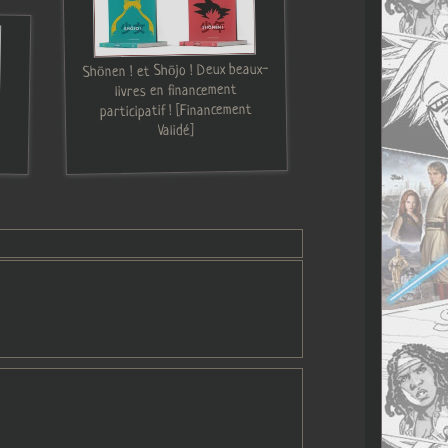
Shōnen ! et Shōjo ! Deux beaux-
livres en financement
participatif ! [Financement
Validé]