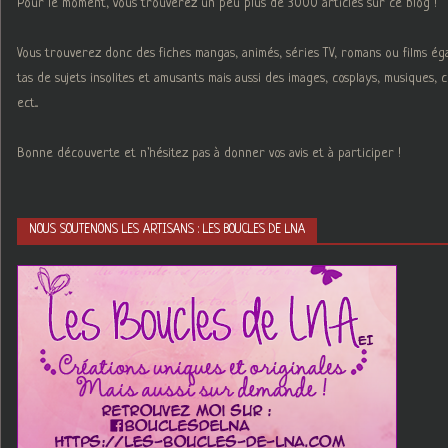
Pour le moment, vous trouverez un peu plus de 3000 articles sur ce blog !
Vous trouverez donc des fiches mangas, animés, séries TV, romans ou films é
tas de sujets insolites et amusants mais aussi des images, cosplays, musiques,
ect...
Bonne découverte et n'hésitez pas à donner vos avis et à participer !
NOUS SOUTENONS LES ARTISANS : LES BOUCLES DE LNA