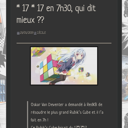
* 17 * 17 en 7h30, qui dit
mieux ??
23/01/2019
CÉCILE
Oskar Van Deventer a demandé à RedKB de
résoudre le plus grand Rubik’s Cube et il l’a
fait en 7h !
Ce Rubik’s Cube faisait du 17*17*17…