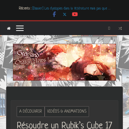
Passer
Récents :
[Dossier] Les dystopies dans la littérature mais pas que …
au
Les Carnets de l’Apothicaire
contenu
Mr. & Mrs. Smith
Les Boucles de LNA, des créations uniques et originales
Freaks’ Squeele
A DÉCOUVRIR
VIDÉOS & ANIMATIONS
Résoudre un Rubik’s Cube 17