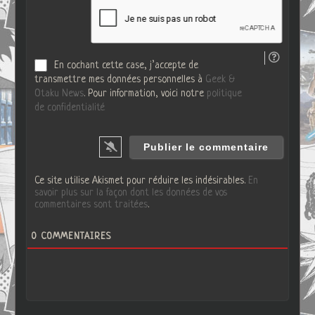
e
*
W
e
b
En cochant cette case, j’accepte de
transmettre mes données personnelles à
Geek &
Otaku News
. Pour information, voici notre
politique
de confidentialité
Ce site utilise Akismet pour réduire les indésirables.
En
savoir plus sur la façon dont les données de vos
commentaires sont traitées
.
0
COMMENTAIRES