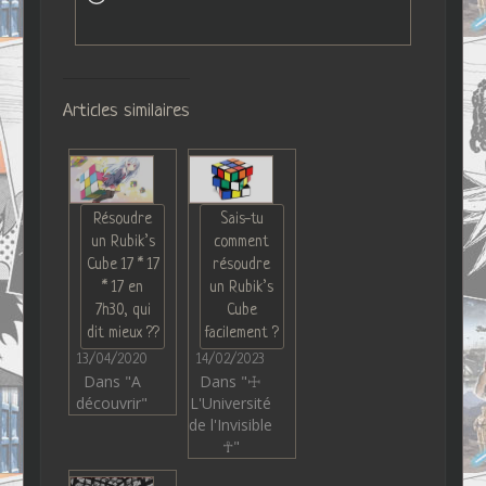
Articles similaires
Résoudre
Sais-tu
un Rubik’s
comment
Cube 17 * 17
résoudre
* 17 en
un Rubik’s
7h30, qui
Cube
dit mieux ??
facilement ?
13/04/2020
14/02/2023
Dans "A
Dans "☩
découvrir"
L'Université
de l'Invisible
☥"