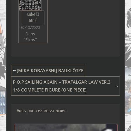
Cube [3
films]
30/10/2020
Dans
"Films"
[MIKA KOBAYASHI] BAUKLÖTZE
P.O.P SAILING AGAIN – TRAFALGAR LAW VER.2
1/8 COMPLETE FIGURE (ONE PIECE)
Vous pourrez aussi aimer