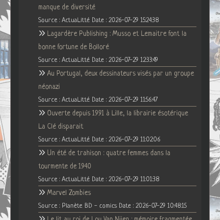
manque de diversité
Source : ActuaLitté
Date : 2026-07-29 15:24:38
Lagardère Publishing : Musso et Lemaitre font la
bonne fortune de Bolloré
Source : ActuaLitté
Date : 2026-07-29 12:33:49
Au Portugal, deux dessinateurs visés par un groupe
néonazi
Source : ActuaLitté
Date : 2026-07-29 11:56:47
Ouverte depuis 1991 à Lille, la librairie ésotérique
La Clé disparait
Source : ActuaLitté
Date : 2026-07-29 11:02:06
Un été de trahison : quatre femmes dans la
tourmente de 1940
Source : ActuaLitté
Date : 2026-07-29 11:01:38
Marvel Zombies
Source : Planète BD - comics
Date : 2026-07-29 10:48:15
Le lit au roi de Lou Van Nijen : mémoire fragmentée