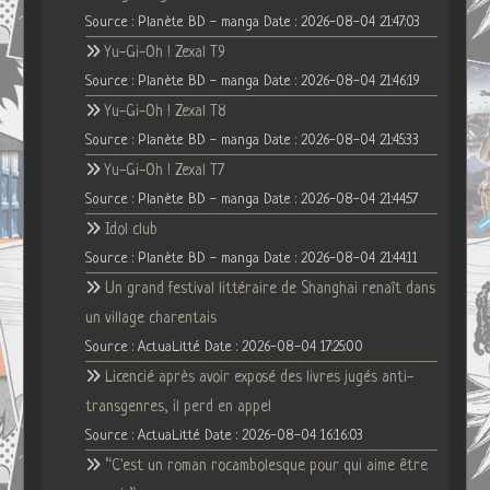
Source : Planète BD - manga
Date : 2026-08-04 21:47:03
Yu-Gi-Oh ! Zexal T9
Source : Planète BD - manga
Date : 2026-08-04 21:46:19
Yu-Gi-Oh ! Zexal T8
Source : Planète BD - manga
Date : 2026-08-04 21:45:33
Yu-Gi-Oh ! Zexal T7
Source : Planète BD - manga
Date : 2026-08-04 21:44:57
Idol club
Source : Planète BD - manga
Date : 2026-08-04 21:44:11
Un grand festival littéraire de Shanghai renaît dans
un village charentais
Source : ActuaLitté
Date : 2026-08-04 17:25:00
Licencié après avoir exposé des livres jugés anti-
transgenres, il perd en appel
Source : ActuaLitté
Date : 2026-08-04 16:16:03
“C'est un roman rocambolesque pour qui aime être