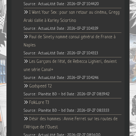
Source : ActuaLitté
Date : 2026-07-27 10:44:20
I Want Your Sex : pour son retour au cinéma, Gregg
Araki s'allie à Karley Sciortino
Source : ActuaLitté
Date : 2026-07-27 10:43:39
Paul de Sinety nommé consul général de France à
Naples
Source : ActuaLitté
Date : 2026-07-27 10:43:13
Les Garçons de l'été, de Rebecca Lighieri, devient
une série Canal+
Source : ActuaLitté
Date : 2026-07-27 10:42:46
Godspeed T2
Source : Planète BD - bd
Date : 2026-07-27 08:39:42
FolkLore T3
Source : Planète BD - bd
Date : 2026-07-27 08:33:33
Désir des hommes : Annie Ferret sur les routes de
l’Afrique de l’Ouest
Source : ActuaLitté
Date : 2026-07-27 08:16:00