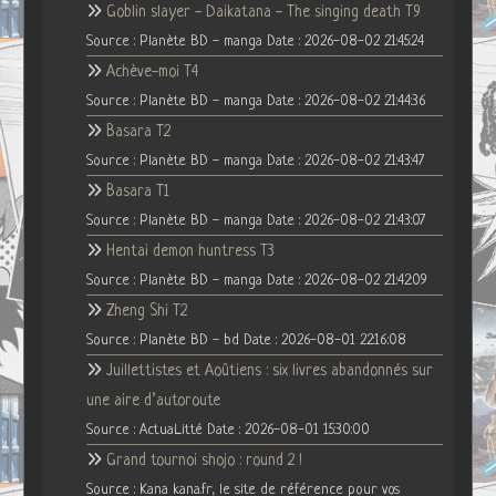
Goblin slayer - Daikatana - The singing death T9
Source : Planète BD - manga
Date : 2026-08-02 21:45:24
Achève-moi T4
Source : Planète BD - manga
Date : 2026-08-02 21:44:36
Basara T2
Source : Planète BD - manga
Date : 2026-08-02 21:43:47
Basara T1
Source : Planète BD - manga
Date : 2026-08-02 21:43:07
Hentai demon huntress T3
Source : Planète BD - manga
Date : 2026-08-02 21:42:09
Zheng Shi T2
Source : Planète BD - bd
Date : 2026-08-01 22:16:08
Juillettistes et Aoûtiens : six livres abandonnés sur
une aire d’autoroute
Source : ActuaLitté
Date : 2026-08-01 15:30:00
Grand tournoi shojo : round 2 !
Source : Kana kana.fr, le site de référence pour vos