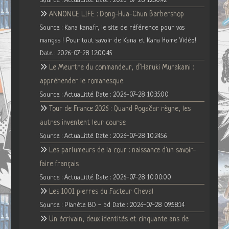
Source : ActuaLitté
Date : 2026-07-28 12:50:42
ANNONCE LIFE : Dong-Hua-Chun Barbershop
Source : Kana kana.fr, le site de référence pour vos
mangas ! Pour tout savoir de Kana et Kana Home Vidéo!
Date : 2026-07-28 12:00:45
Le Meurtre du commandeur, d’Haruki Murakami :
appréhender le romanesque
Source : ActuaLitté
Date : 2026-07-28 10:35:00
Tour de France 2026 : Quand Pogačar règne, les
autres inventent leur course
Source : ActuaLitté
Date : 2026-07-28 10:24:56
Les parfumeurs de la cour : naissance d'un savoir-
faire français
Source : ActuaLitté
Date : 2026-07-28 10:00:00
Les 1001 pierres du Facteur Cheval
Source : Planète BD - bd
Date : 2026-07-28 09:58:14
Un écrivain, deux identités et cinquante ans de