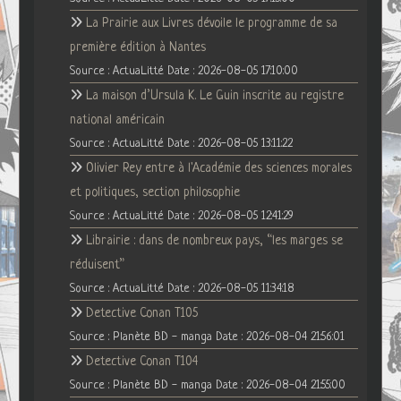
La Prairie aux Livres dévoile le programme de sa
première édition à Nantes
Source : ActuaLitté
Date : 2026-08-05 17:10:00
La maison d’Ursula K. Le Guin inscrite au registre
national américain
Source : ActuaLitté
Date : 2026-08-05 13:11:22
Olivier Rey entre à l'Académie des sciences morales
et politiques, section philosophie
Source : ActuaLitté
Date : 2026-08-05 12:41:29
Librairie : dans de nombreux pays, “les marges se
réduisent”
Source : ActuaLitté
Date : 2026-08-05 11:34:18
Detective Conan T105
Source : Planète BD - manga
Date : 2026-08-04 21:56:01
Detective Conan T104
Source : Planète BD - manga
Date : 2026-08-04 21:55:00