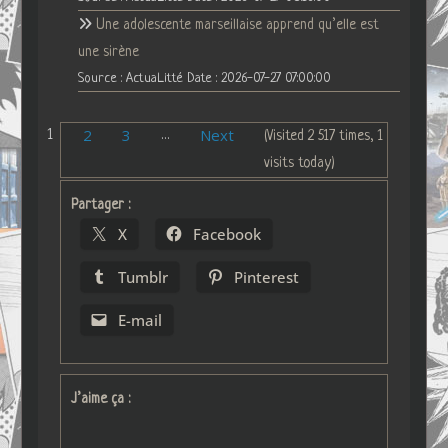
Une adolescente marseillaise apprend qu’elle est
une sirène
Source : ActuaLitté
Date : 2026-07-27 07:00:00
2
3
Next
1
…
(Visited 2 517 times, 1
visits today)
Partager :
X
Facebook
Tumblr
Pinterest
E-mail
J’aime ça :