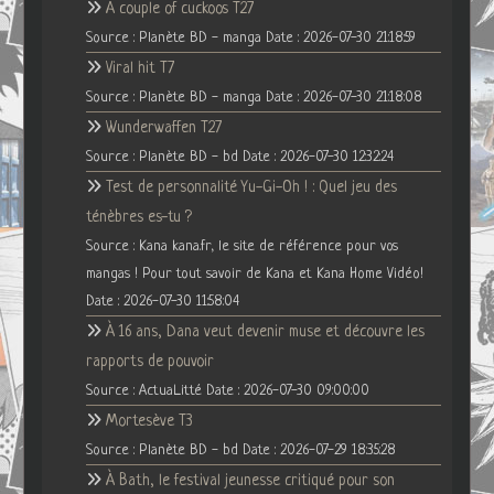
A couple of cuckoos T27
Source : Planète BD - manga
Date : 2026-07-30 21:18:59
Viral hit T7
Source : Planète BD - manga
Date : 2026-07-30 21:18:08
Wunderwaffen T27
Source : Planète BD - bd
Date : 2026-07-30 12:32:24
Test de personnalité Yu-Gi-Oh ! : Quel jeu des
ténèbres es-tu ?
Source : Kana kana.fr, le site de référence pour vos
mangas ! Pour tout savoir de Kana et Kana Home Vidéo!
Date : 2026-07-30 11:58:04
À 16 ans, Dana veut devenir muse et découvre les
rapports de pouvoir
Source : ActuaLitté
Date : 2026-07-30 09:00:00
Mortesève T3
Source : Planète BD - bd
Date : 2026-07-29 18:35:28
À Bath, le festival jeunesse critiqué pour son