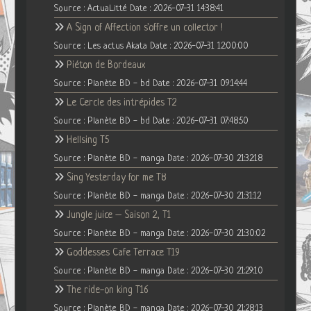
Source : ActuaLitté
Date : 2026-07-31 14:38:41
A Sign of Affection s'offre un collector !
Source : Les actus Akata
Date : 2026-07-31 12:00:00
Piéton de Bordeaux
Source : Planète BD - bd
Date : 2026-07-31 09:14:44
Le Cercle des intrépides T2
Source : Planète BD - bd
Date : 2026-07-31 07:48:50
Hellsing T5
Source : Planète BD - manga
Date : 2026-07-30 21:32:18
Sing Yesterday for me T8
Source : Planète BD - manga
Date : 2026-07-30 21:31:12
Jungle juice – Saison 2, T1
Source : Planète BD - manga
Date : 2026-07-30 21:30:02
Goddesses Cafe Terrace T19
Source : Planète BD - manga
Date : 2026-07-30 21:29:10
The ride-on king T16
Source : Planète BD - manga
Date : 2026-07-30 21:28:13