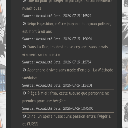
Une loi pour protéger le partage des abonnements
numériques
Source : ActuaLitté
Date : 2026-07-27 11:55:22
Keigo Higashino, maître japonais du roman policier,
est mort à 68 ans
Source : ActuaLitté
Date : 2026-07-27 11:50:54
Dans La Rue, les destins se croisent sans jamais
vraiment se rencontrer
Source : ActuaLitté
Date : 2026-07-27 11:37:54
Apprendre à vivre sans mode d’emploi : La Méthode
suédoise
Source : ActuaLitté
Date : 2026-07-27 11:36:01
Piège à miel : Yrsa, cette tueuse que personne ne
prendra pour une héroïne
Source : ActuaLitté
Date : 2026-07-27 10:45:00
Irina, un opéra russe : une passion entre l’Algérie
et l’URSS