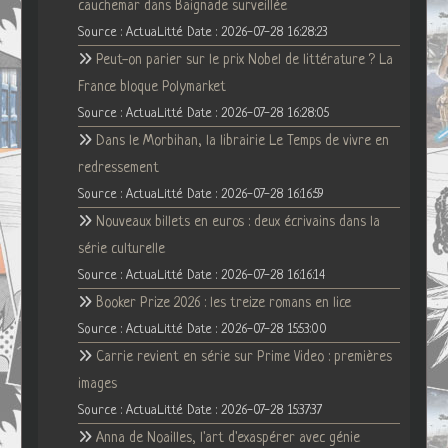
cauchemar dans Baignade surveillée
Source : ActuaLitté
Date : 2026-07-28 16:28:23
Peut-on parier sur le prix Nobel de littérature ? La
France bloque Polymarket
Source : ActuaLitté
Date : 2026-07-28 16:28:05
Dans le Morbihan, la librairie Le Temps de vivre en
redressement
Source : ActuaLitté
Date : 2026-07-28 16:16:59
Nouveaux billets en euros : deux écrivains dans la
série culturelle
Source : ActuaLitté
Date : 2026-07-28 16:16:14
Booker Prize 2026 : les treize romans en lice
Source : ActuaLitté
Date : 2026-07-28 15:53:00
Carrie revient en série sur Prime Video : premières
images
Source : ActuaLitté
Date : 2026-07-28 15:37:37
Anna de Noailles, l'art d'exaspérer avec génie