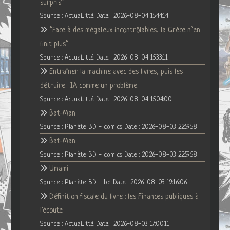
surpris”
Source : ActuaLitté
Date : 2026-08-04 15:44:14
“Face à des mégafeux incontrôlables, la Grèce n’en
finit plus“
Source : ActuaLitté
Date : 2026-08-04 15:33:11
Entraîner la machine avec des livres, puis les
détruire : IA comme un problème
Source : ActuaLitté
Date : 2026-08-04 15:04:00
Bat-Man
Source : Planète BD - comics
Date : 2026-08-03 22:59:58
Bat-Man
Source : Planète BD - comics
Date : 2026-08-03 22:59:58
Umami
Source : Planète BD - bd
Date : 2026-08-03 19:16:06
Définition fiscale du livre : les Finances publiques à
l'écoute
Source : ActuaLitté
Date : 2026-08-03 17:00:11