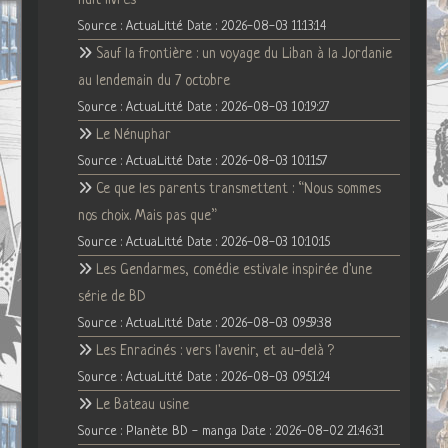
Source : ActuaLitté
Date : 2026-08-03 11:13:14
Sauf la frontière : un voyage du Liban à la Jordanie
au lendemain du 7 octobre
Source : ActuaLitté
Date : 2026-08-03 10:19:27
Le Nénuphar
Source : ActuaLitté
Date : 2026-08-03 10:11:57
Ce que les parents transmettent : “Nous sommes
nos choix. Mais pas que”
Source : ActuaLitté
Date : 2026-08-03 10:10:15
Les Gendarmes, comédie estivale inspirée d'une
série de BD
Source : ActuaLitté
Date : 2026-08-03 09:59:38
Les Enracinés : vers l'avenir, et au-delà ?
Source : ActuaLitté
Date : 2026-08-03 09:51:24
Le Bateau usine
Source : Planète BD - manga
Date : 2026-08-02 21:46:31