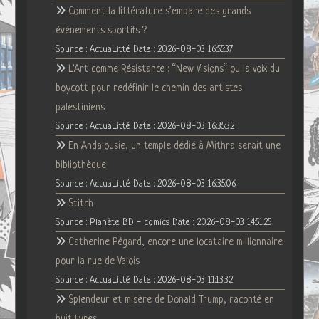
Comment la littérature s’empare des grands
événements sportifs ?
Source : ActuaLitté
Date : 2026-08-03 16:55:37
L'Art comme Résistance : “New Visions“ ou la voix du
boycott pour redéfinir le chemin des artistes
palestiniens
Source : ActuaLitté
Date : 2026-08-03 16:35:32
En Andalousie, un temple dédié à Mithra serait une
bibliothèque
Source : ActuaLitté
Date : 2026-08-03 16:35:06
Stitch
Source : Planète BD - comics
Date : 2026-08-03 14:51:25
Catherine Pégard, encore une locataire millionnaire
pour la rue de Valois
Source : ActuaLitté
Date : 2026-08-03 11:13:32
Splendeur et misère de Donald Trump, raconté en
huit livres