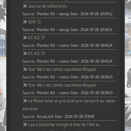
Journal de célibataires
Source : Planète BD - manga
Date : 2026-07-28 20:39:02
ODR T2
Source : Planète BD - manga
Date : 2026-07-28 20:38:16
DC K.O. T3
Source : Planète BD - comics
Date : 2026-07-28 18:40:24
DC K.O. T3
Source : Planète BD - comics
Date : 2026-07-28 18:40:24
Star Wars les contes cauchemardesques
Source : Planète BD - comics
Date : 2026-07-28 18:38:05
Star Wars les contes cauchemardesques
Source : Planète BD - comics
Date : 2026-07-28 18:38:05
Le Matin lance un prix littéraire consacré au roman
marocain
Source : ActuaLitté
Date : 2026-07-28 17:35:45
Laura Kasischke change le bleu de l’été au