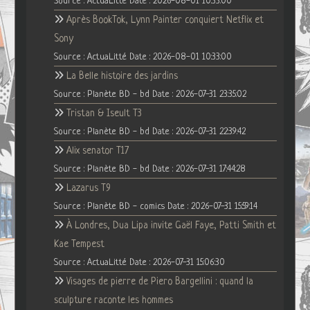
Source : ActuaLitté
Date : 2026-08-01 10:33:00
Après BookTok, Lynn Painter conquiert Netflix et
Sony
Source : ActuaLitté
Date : 2026-08-01 10:33:00
La Belle histoire des jardins
Source : Planète BD - bd
Date : 2026-07-31 23:35:02
Tristan & Iseult T3
Source : Planète BD - bd
Date : 2026-07-31 22:39:42
Alix senator T17
Source : Planète BD - bd
Date : 2026-07-31 17:44:28
Lazarus T9
Source : Planète BD - comics
Date : 2026-07-31 15:59:14
À Londres, Dua Lipa invite Gaël Faye, Patti Smith et
Kae Tempest
Source : ActuaLitté
Date : 2026-07-31 15:06:30
Visages de pierre de Piero Bargellini : quand la
sculpture raconte les hommes