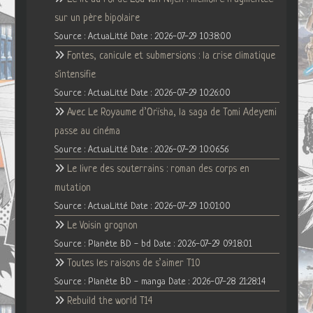
sur un père bipolaire
Source : ActuaLitté
Date : 2026-07-29 10:38:00
Fontes, canicule et submersions : la crise climatique
s'intensifie
Source : ActuaLitté
Date : 2026-07-29 10:26:00
Avec Le Royaume d’Orïsha, la saga de Tomi Adeyemi
passe au cinéma
Source : ActuaLitté
Date : 2026-07-29 10:06:56
Le livre des souterrains : roman des corps en
mutation
Source : ActuaLitté
Date : 2026-07-29 10:01:00
Le Voisin grognon
Source : Planète BD - bd
Date : 2026-07-29 09:18:01
Toutes les raisons de s’aimer T10
Source : Planète BD - manga
Date : 2026-07-28 21:28:14
Rebuild the world T14