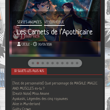
SÉRIES ANIMÉES
VIDÉOTHÈQUE
Les Carnets de l’Apothicaire
CÉCILE -
30/03/2026
10 SUJETS LES PLUS VUS
[Test de personnalité] Quel personnage de MASHLE: MAGIC
AND MUSCLES es-tu ?
[Death Note] Misa Amane
Ayakashi, Légendes des cinq royaumes
Alice in Murderland
Guilty Crown