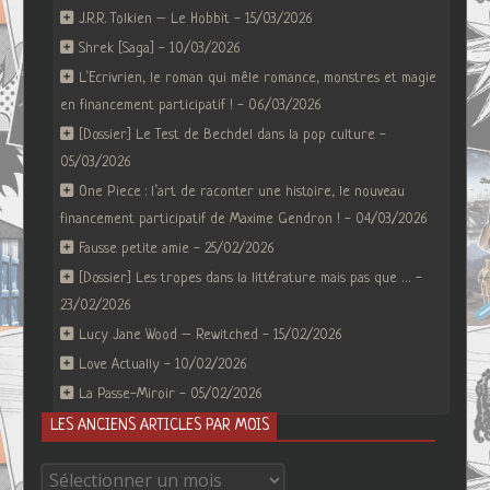
J.R.R. Tolkien – Le Hobbit
15/03/2026
Shrek [Saga]
10/03/2026
L’Ecrivrien, le roman qui mêle romance, monstres et magie
en financement participatif !
06/03/2026
[Dossier] Le Test de Bechdel dans la pop culture
05/03/2026
One Piece : l’art de raconter une histoire, le nouveau
financement participatif de Maxime Gendron !
04/03/2026
Fausse petite amie
25/02/2026
[Dossier] Les tropes dans la littérature mais pas que …
23/02/2026
Lucy Jane Wood – Rewitched
15/02/2026
Love Actually
10/02/2026
La Passe-Miroir
05/02/2026
LES ANCIENS ARTICLES PAR MOIS
Les