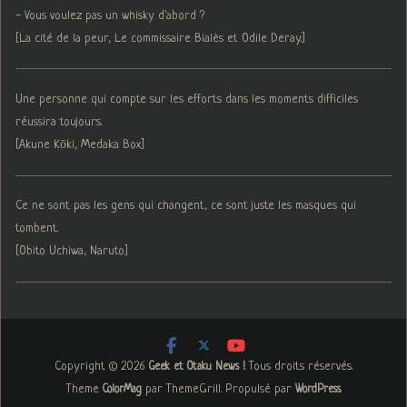
- Vous voulez pas un whisky d'abord ?
[La cité de la peur, Le commissaire Bialès et Odile Deray.]
Une personne qui compte sur les efforts dans les moments difficiles
réussira toujours.
[Akune Kōki, Medaka Box]
Ce ne sont pas les gens qui changent, ce sont juste les masques qui
tombent.
[Obito Uchiwa, Naruto]
Copyright © 2026
. Tous droits réservés.
Geek et Otaku News !
Theme
par ThemeGrill. Propulsé par
.
ColorMag
WordPress