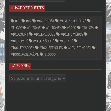
anciens
NUAGE D’ÉTIQUETTES
articles
par
#01
#07
#07_GHOST
#1_A_4_JOUEURS
mois
#1_OAV
#1_TOME
#1_TOMES
#10CC
#10_CM
#10_COUNT
#10_ÉPISODES
#10_NUMÉROS
#10_TOMES
#11_ÉPISODES
#11_EYES
#100_EPISODES
#102_ÉPISODES
#103_EPISODES
#1000_MOI_MÊME
#10000
CATÉGORIES
Catégories