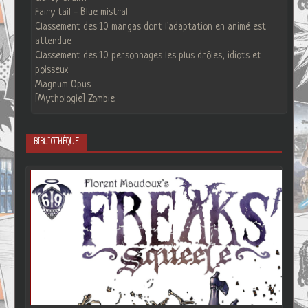
Fairy tail - Blue mistral
Classement des 10 mangas dont l'adaptation en animé est
attendue
Classement des 10 personnages les plus drôles, idiots et
poisseux
Magnum Opus
[Mythologie] Zombie
BIBLIOTHÈQUE