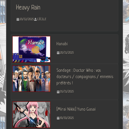
Heavy Rain
20/12/2025
CÉCILE
Hanabi
20/11/2025
Sondage : Doctor Who : vos
docteurs / compagnons / ennemis
préférés !
05/11/2025
[Mirai Nikki] Yuno Gasai
30/10/2025