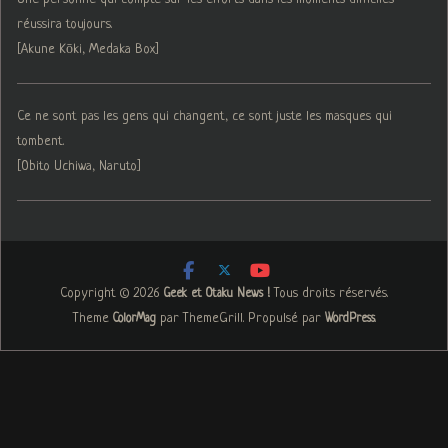
réussira toujours.
[Akune Kōki, Medaka Box]
Ce ne sont pas les gens qui changent, ce sont juste les masques qui
tombent.
[Obito Uchiwa, Naruto]
Copyright © 2026
. Tous droits réservés.
Geek et Otaku News !
Theme
par ThemeGrill. Propulsé par
.
ColorMag
WordPress