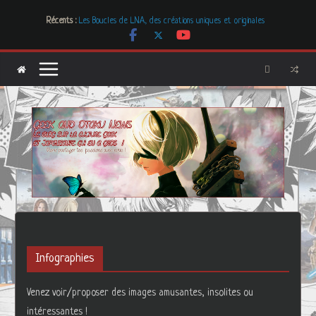
Passer
Récents :
Mr. & Mrs. Smith
au
Les Boucles de LNA, des créations uniques et originales
contenu
# Cher GON #01 – juillet 2026
[Dossier] Les dystopies dans la littérature mais pas que …
Les Carnets de l’Apothicaire
Infographies
Venez voir/proposer des images amusantes, insolites ou
intéressantes !