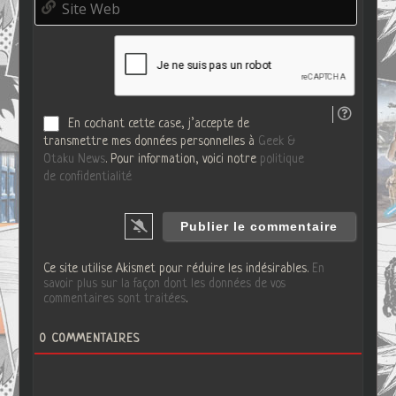
a
*
i
i
t
l
e
*
W
e
b
En cochant cette case, j’accepte de
transmettre mes données personnelles à
Geek &
Otaku News
. Pour information, voici notre
politique
de confidentialité
Ce site utilise Akismet pour réduire les indésirables.
En
savoir plus sur la façon dont les données de vos
commentaires sont traitées
.
0
COMMENTAIRES