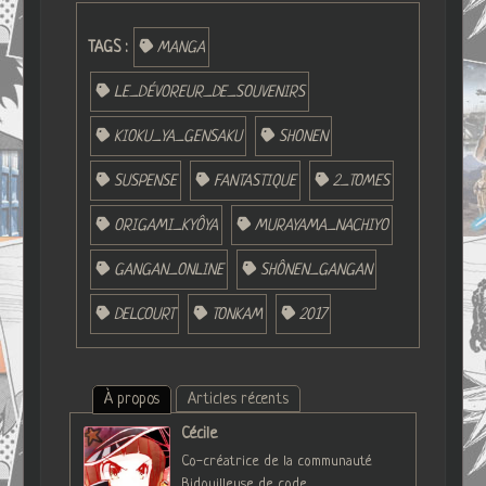
TAGS :
MANGA
LE_DÉVOREUR_DE_SOUVENIRS
KIOKU_YA_GENSAKU
SHONEN
SUSPENSE
FANTASTIQUE
2_TOMES
ORIGAMI_KYÔYA
MURAYAMA_NACHIYO
GANGAN_ONLINE
SHÔNEN_GANGAN
DELCOURT
TONKAM
2017
À propos
Articles récents
Cécile
Co-créatrice de la communauté
Bidouilleuse de code