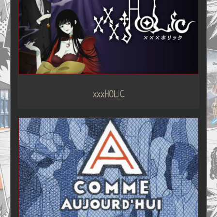
xxxHOLiC