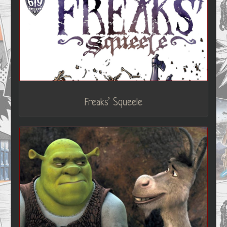
Freaks’ Squeele