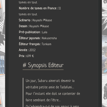
tomes en tout
Nombre de tomes en France :
11
tomes en tout
Scénario :
Hayashi Mikase
Dessin :
Hayashi Mikase
Pré-publication :
Lala
Éditeur japonais :
Hakusensha
Éditeur français :
Tonkam
Année :
2012
Prix :
6.99 €
# Synopsis Editeur
Un jour, Subaru aimerait devenir la
véritable petite amie de Tadafumi…
Pour l’instant elle doit se contenter de
faire semblant de l’être…
Qu’adviendra-t-il de son amour à sens