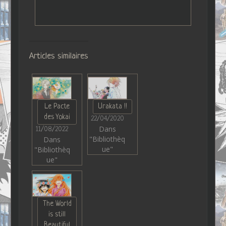
Articles similaires
Le Pacte
Urakata !!
des Yokai
22/04/2020
Dans
11/08/2022
"Bibliothèq
Dans
ue"
"Bibliothèq
ue"
The World
is still
Beautiful