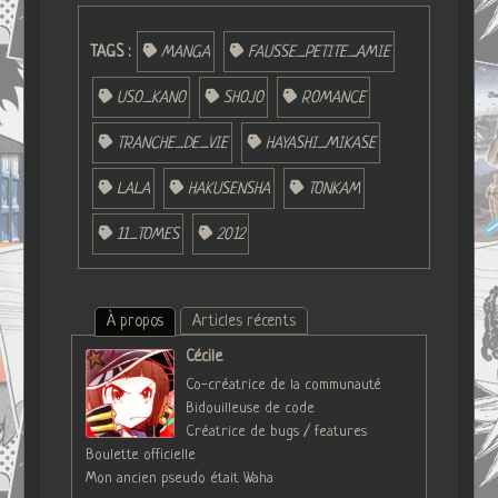
TAGS :
MANGA
FAUSSE_PETITE_AMIE
USO_KANO
SHOJO
ROMANCE
TRANCHE_DE_VIE
HAYASHI_MIKASE
LALA
HAKUSENSHA
TONKAM
11_TOMES
2012
À propos
Articles récents
Cécile
Co-créatrice de la communauté
Bidouilleuse de code
Créatrice de bugs / features
Boulette officielle
Mon ancien pseudo était Waha