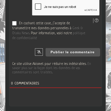
e
*
W
e
b
En cochant cette case, j’accepte de
transmettre mes données personnelles à
Geek &
Otaku News
. Pour information, voici notre
politique
de confidentialité
Ce site utilise Akismet pour réduire les indésirables.
En
savoir plus sur la façon dont les données de vos
commentaires sont traitées
.
0
COMMENTAIRES