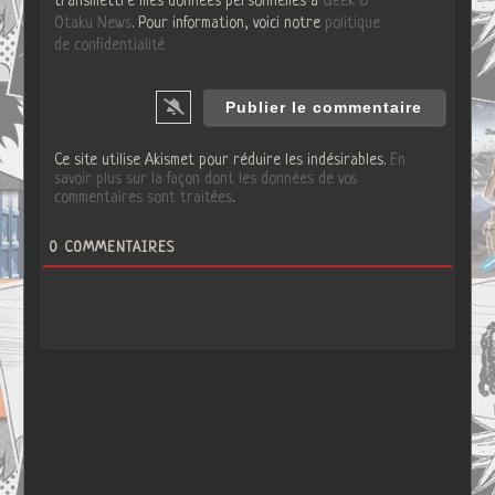
transmettre mes données personnelles à
Geek &
Otaku News
. Pour information, voici notre
politique
de confidentialité
Ce site utilise Akismet pour réduire les indésirables.
En
savoir plus sur la façon dont les données de vos
commentaires sont traitées
.
0
COMMENTAIRES