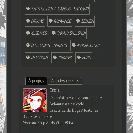
SAISHU_HEIKI_KANOJO_SAIKANO
DRAME
ROMANCE
SEINEN
4_TOMES
TAKAHASHI_SHIN
BIG_COMIC_SPIRITS
MOON_LIGHT
DELCOURT
TONKAM
2000
À propos
Articles récents
Cécile
Co-créatrice de la communauté
Bidouilleuse de code
Créatrice de bugs / features
Boulette officielle
Mon ancien pseudo était Waha