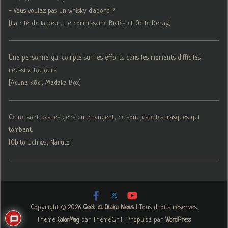
- Vous voulez pas un whisky d'abord ?
[La cité de la peur, Le commissaire Bialès et Odile Deray.]
Une personne qui compte sur les efforts dans les moments difficiles
réussira toujours.
[Akune Kōki, Medaka Box]
Ce ne sont pas les gens qui changent, ce sont juste les masques qui
tombent.
[Obito Uchiwa, Naruto]
Copyright © 2026
. Tous droits réservés.
Geek et Otaku News !
Theme
par ThemeGrill. Propulsé par
.
ColorMag
WordPress