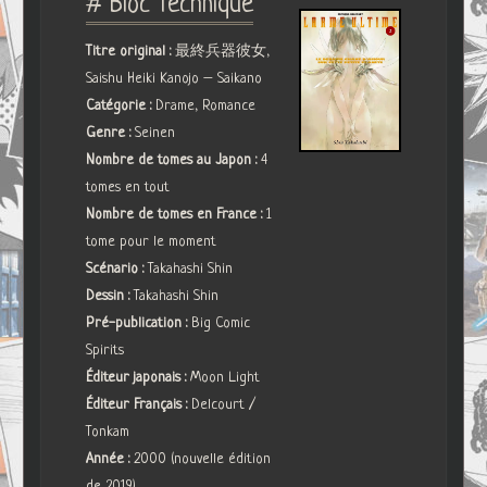
# Bloc Technique
Titre original :
最終兵器彼女,
Saishu Heiki Kanojo – Saikano
Catégorie :
Drame, Romance
Genre :
Seinen
Nombre de tomes au Japon :
4
tomes en tout
Nombre de tomes en France :
1
tome pour le moment
Scénario :
Takahashi Shin
Dessin :
Takahashi Shin
Pré-publication :
Big Comic
Spirits
Éditeur japonais :
Moon Light
Éditeur Français :
Delcourt /
Tonkam
Année :
2000 (nouvelle édition
de 2019)