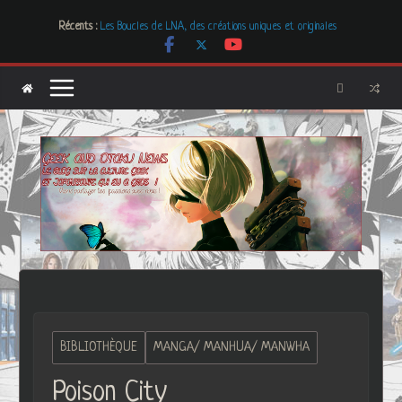
Passer
Mr. & Mrs. Smith
Récents :
au
Les Boucles de LNA, des créations uniques et originales
# Cher GON #01 – juillet 2026
contenu
[Dossier] Les dystopies dans la littérature mais pas que …
Les Carnets de l’Apothicaire
BIBLIOTHÈQUE
MANGA/ MANHUA/ MANWHA
Poison City