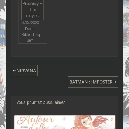
Prophecy –
The
copycat
03/07/2020
Dans
"Bibliothèq
ue"
NIRVANA
BATMAN : IMPOSTER
Vous pourrez aussi aimer