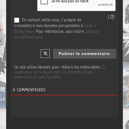
e
b
En cochant cette case, j’accepte de
transmettre mes données personnelles à
Geek &
Otaku News
. Pour information, voici notre
politique
de confidentialité
Ce site utilise Akismet pour réduire les indésirables.
En
savoir plus sur la façon dont les données de vos
commentaires sont traitées
.
0
COMMENTAIRES