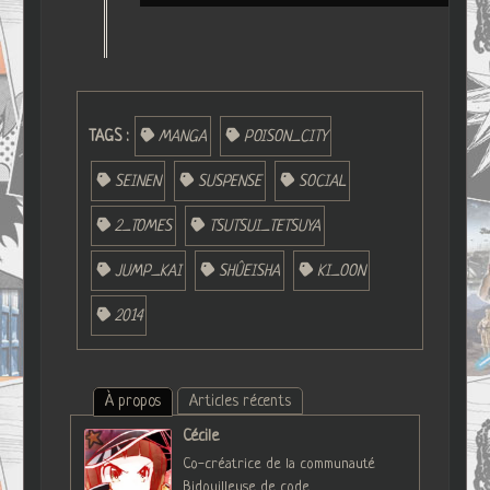
TAGS :
MANGA
POISON_CITY
SEINEN
SUSPENSE
SOCIAL
2_TOMES
TSUTSUI_TETSUYA
JUMP_KAI
SHÛEISHA
KI_OON
2014
À propos
Articles récents
Cécile
Co-créatrice de la communauté
Bidouilleuse de code