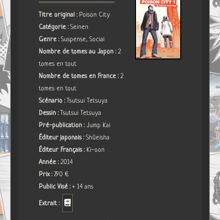
Titre original :
Poison City
Catégorie :
Seinen
Genre :
Suspense, Social
Nombre de tomes au Japon :
2
tomes en tout
Nombre de tomes en France :
2
tomes en tout
Scénario :
Tsutsui Tetsuya
Dessin :
Tsutsui Tetsuya
Pré-publication :
Jump Kai
Éditeur japonais :
Shûeisha
Éditeur Français :
Ki-oon
Année :
2014
Prix :
7.90 €
Public Visé :
+ 14 ans
Extrait :