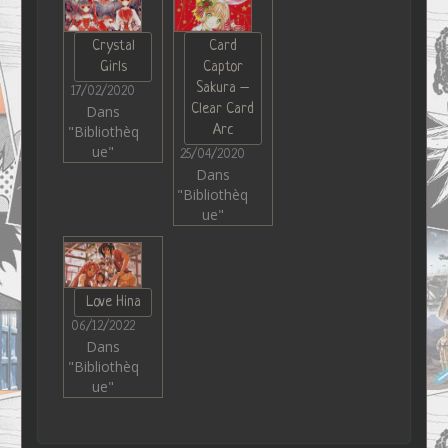
Crystal
Card
Girls
Captor
Sakura –
17/02/2020
Clear Card
Dans
"Bibliothèq
Arc
ue"
25/04/2020
Dans
"Bibliothèq
ue"
Love Hina
06/12/2022
Dans
"Bibliothèq
ue"