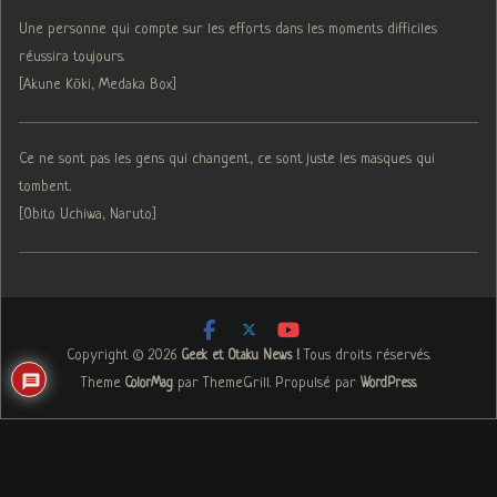
Une personne qui compte sur les efforts dans les moments difficiles
réussira toujours.
[Akune Kōki, Medaka Box]
Ce ne sont pas les gens qui changent, ce sont juste les masques qui
tombent.
[Obito Uchiwa, Naruto]
Copyright © 2026
. Tous droits réservés.
Geek et Otaku News !
Theme
par ThemeGrill. Propulsé par
.
ColorMag
WordPress