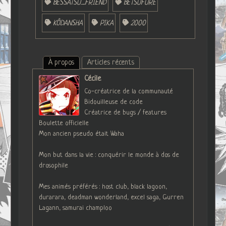
BESSATSU_FRIEND
BETSUFURE
KÔDANSHA
PIKA
2000
À propos
Articles récents
Cécile
Co-créatrice de la communauté
Bidouilleuse de code
Créatrice de bugs / features
Boulette officielle
Mon ancien pseudo était Waha
Mon but dans la vie : conquérir le monde à dos de
drosophile
Mes animés préférés : host club, black lagoon,
durarara, deadman wonderland, excel saga, Gurren
Lagann, samurai champloo