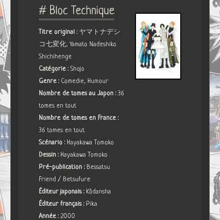
# Bloc Technique
Titre original :
ヤマトナデシ
コ七変化, Yamato Nadeshiko
Shichihenge
Catégorie :
Shojo
Genre :
Comedie, Humour
Nombre de tomes au Japon :
36
tomes en tout
Nombre de tomes en France :
36 tomes en tout
Scénario :
Hayakawa Tomoko
Dessin :
Hayakawa Tomoko
Pré-publication :
Bessatsu
Friend / Betsufure
Éditeur japonais :
Kôdansha
Éditeur français :
Pika
Année :
2000