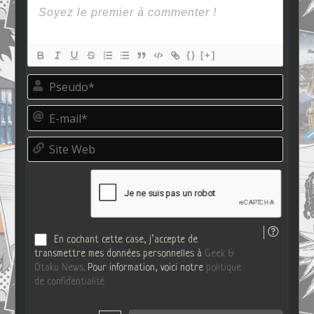
{}
[+]
P
s
e
E
u
-
d
m
o
S
a
*
i
i
t
l
e
*
W
e
b
En cochant cette case, j’accepte de
transmettre mes données personnelles à
Geek &
Otaku News
. Pour information, voici notre
politique
de confidentialité