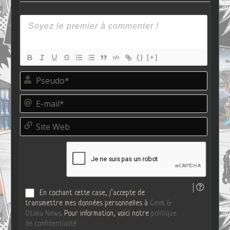
{}
[+]
P
s
e
E
u
-
d
m
o
S
a
*
i
i
t
l
e
*
W
e
b
En cochant cette case, j’accepte de
transmettre mes données personnelles à
Geek &
Otaku News
. Pour information, voici notre
politique
de confidentialité