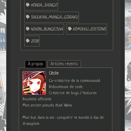
HONDA_SHINGO
SHUUKAN_MANGA_GORAKU
NIHON_BUNGEISHA
KOMIKKU_EDITIONS
2018
À propos
Articles récents
Cécile
Co-créatrice de la communauté
Bidouilleuse de code
Créatrice de bugs / features
Boulette officielle
Mon ancien pseudo était Waha
Mon but dans la vie : conquérir le monde à dos de
drosophile