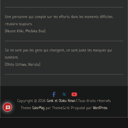
Une personne qui compte sur les efforts dans les moments difficiles
réussira toujours.
[Akune Kōki, Medaka Box]
Ce ne sont pas les gens qui changent, ce sont juste les masques qui
tombent.
[Obito Uchiwa, Naruto]
Copyright © 2026
. Tous droits réservés.
Geek et Otaku News !
Theme
par ThemeGrill. Propulsé par
.
ColorMag
WordPress