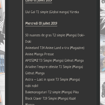
Lundi 01 juillet 2019
Uul Gal T.1 simple (Global manga) Yüreka
Mercredi 03 juillet 2019
50 nuances de gras T.2 simple (Manga) Doki-
Doki
Animeland T.54 Anime Land x-tra (Magazine)
Anime Manga Presse
APOSIMZ T.3 Simple (Manga) Glénat Manga
Ariadne l’empire céleste T.1 Simple (Manga)
Glénat Manga
Astra – Lost in space T.3 Simple (Manga)
nobi nobi!
Bakemonogatari T.2 simple (Manga) Pika
Black Clover T.19 Simple (Manga) Kazé
Manga