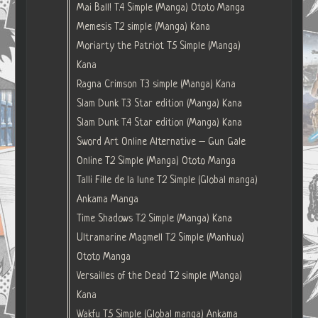
Mai Ball! T.4 Simple (Manga) Ototo Manga
Memesis T.2 simple (Manga) Kana
Moriarty the Patriot T.5 Simple (Manga)
Kana
Ragna Crimson T.3 simple (Manga) Kana
Slam Dunk T.3 Star edition (Manga) Kana
Slam Dunk T.4 Star edition (Manga) Kana
Sword Art Online Alternative – Gun Gale
Online T.2 Simple (Manga) Ototo Manga
Talli Fille de la lune T.2 Simple (Global manga)
Ankama Manga
Time Shadows T.2 Simple (Manga) Kana
Ultramarine Magmell T.2 Simple (Manhua)
Ototo Manga
Versailles of the Dead T.2 simple (Manga)
Kana
Wakfu T.5 Simple (Global manga) Ankama