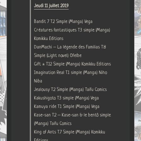
Jeudi 11 juillet 2019
Bandit 7 T.2 Simple (Manga) Vega
Créatures fantastiques T.3 simple (Manga)
Komikku Editions
DanMachi – La légende des Familias T.8
Simple (Light novel) Ofelbe
Gift ± T.12 Simple (Manga) Komikku Editions
Imagination Real T.1 simple (Manga) Niho
Niba
Jealousy T.2 Simple (Manga) Taifu Comics
Kakushigoto T.3 simple (Manga) Vega
Kamuya ride T.1 Simple (Manga) Vega
Kase-san T.2 – Kase-san & le bentô simple
(Manga) Taifu Comics
King of Ants T.7 Simple (Manga) Komikku
Editions