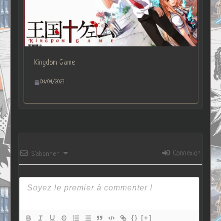
Kingdom Game
08/04/2023
Connexion
S’abonner
{}
[+]