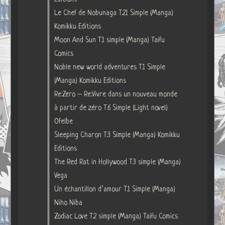
Le Chef de Nobunaga T.21 Simple (Manga)
Komikku Editions
Moon And Sun T.1 simple (Manga) Taifu
Comics
Noble new world adventures T.1 Simple
(Manga) Komikku Editions
Re:Zero – Re:Vivre dans un nouveau monde
à partir de zéro T.6 Simple (Light novel)
Ofelbe
Sleeping Charon T.3 Simple (Manga) Komikku
Editions
The Red Rat in Hollywood T.3 simple (Manga)
Vega
Un échantillon d’amour T.1 Simple (Manga)
Niho Niba
Zodiac Love T.2 simple (Manga) Taifu Comics