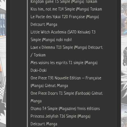
Kingdom game T.5 Simple (Manga) Tonkam
Kiss him, not me T.14 Simple (Manga) Tonkam
Le Pacte des Yokai T.20 Française (Manga)
Delcourt Manga
Little Witch Academia (SATO Keisuke) T.3
Simple (Manga) nobi nobi!
Love x Dilemma T.13 Simple (Manga) Delcourt
/ Tonkam
Mes voisins les esprits T.1 simple (Manga)
Doki-Doki
One Piece T.91 Nouvelle Edition – Française
(Manga) Glénat Manga
One Piece Doors T.1 Simple (Fanbook) Glénat
Manga
Otomo T.4 Simple (Magazine) Ynnis éditions
Princess Jellyfish T.16 Simple (Manga)
Delcourt Manga