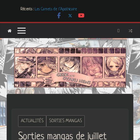
Passer
Récents :
Les Carnets de l’Apothicaire
au
Mr. & Mrs. Smith
contenu
Les Boucles de LNA, des créations uniques et originales
Freaks’ Squeele
[Dossier] Les dystopies dans la littérature mais pas que …
ACTUALITÉS
SORTIES MANGAS
Sorties mangas de juillet