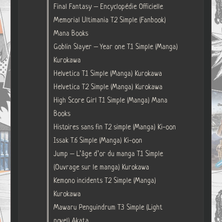
Final Fantasy – Encyclopédie Officielle
Memorial Ultimania T.2 Simple (Fanbook)
Mana Books
Goblin Slayer – Year one T.1 Simple (Manga)
Kurokawa
Helvetica T.1 Simple (Manga) Kurokawa
Helvetica T.2 Simple (Manga) Kurokawa
High Score Girl T.1 Simple (Manga) Mana
Books
Histoires sans fin T.2 simple (Manga) Ki-oon
Issak T.6 Simple (Manga) Ki-oon
Jump – L’âge d’or du manga T.1 Simple
(Ouvrage sur le manga) Kurokawa
Kemono incidents T.2 Simple (Manga)
Kurokawa
Mawaru Penguindrum T.3 Simple (Light
novel) Akata