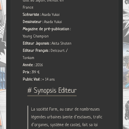
tout au Japon, bientôt en
France
Scénariste :
Asada Yukai
Dessinateur :
Asada Yukai
Magazine de pré-publication :
Young Champion
Editeur Japonais :
Akita Shoten
Editeur Français :
Delcourt /
Tonkam
Année :
2016
Prix :
7.99 €
Public Visé :
+ 14 ans
# Synopsis Editeur
La société Farm, au cœur de nombreuses
légendes urbaines (vente d’esclaves, trafic
d’organes, système de caste), fait sa loi