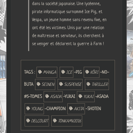
dans la société japonaise. Une lycéenne,
pirate informatique surnommé Ice Pig, et
Vespa, un jeune homme sans revenu fixe, en
ont été les victimes. Unis par une relation
de maîtresse et serviteur, ils cherchent à
se venger et déclarent la guerre à Farm !
TAGS :
MANGA
ICE
-PIG
KÔRI
-NO-
BUTA
SEINEN
SUSPENSE
THRILLER
#5-TOMES
ASADA
-YUKAI
YUKAI
-ASADA
YOUNG
-CHAMPION
AKITA
-SHOTEN
DELCOURT
TONKAMV2016