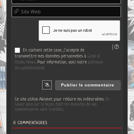
-
d
m
o
S
a
*
i
i
t
l
e
*
W
e
b
En cochant cette case, j’accepte de
transmettre mes données personnelles à
Geek &
Otaku News
. Pour information, voici notre
politique
de confidentialité
Ce site utilise Akismet pour réduire les indésirables.
En
savoir plus sur la façon dont les données de vos
commentaires sont traitées
.
0
COMMENTAIRES