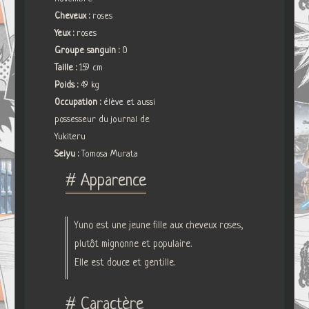
Cheveux :
roses
Yeux :
roses
Groupe sanguin :
O
Taille :
159 cm
Poids :
49 kg
Occupation :
élève et aussi
possesseur du journal de
Yukiteru
Seiyu :
Tomosa Murata
# Apparence
Yuno est une jeune fille aux cheveux roses,
plutôt mignonne et populaire.
Elle est douce et gentille.
# Caractère