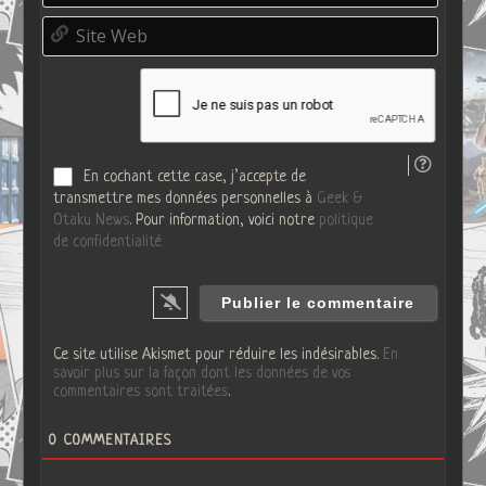
d
m
o
S
a
*
i
i
t
l
e
*
W
e
b
En cochant cette case, j’accepte de
transmettre mes données personnelles à
Geek &
Otaku News
. Pour information, voici notre
politique
de confidentialité
Ce site utilise Akismet pour réduire les indésirables.
En
savoir plus sur la façon dont les données de vos
commentaires sont traitées
.
0
COMMENTAIRES