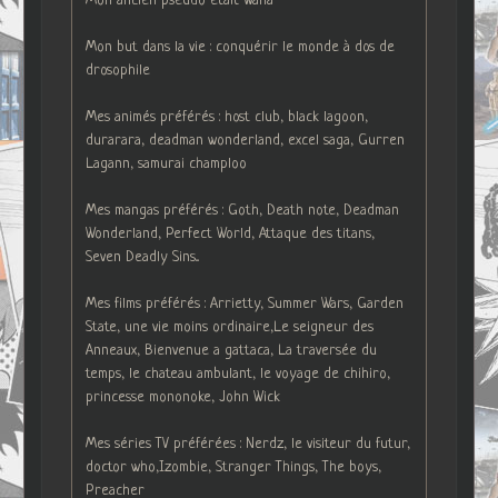
Mon ancien pseudo était Waha
Mon but dans la vie : conquérir le monde à dos de
drosophile
Mes animés préférés : host club, black lagoon,
durarara, deadman wonderland, excel saga, Gurren
Lagann, samurai champloo
Mes mangas préférés : Goth, Death note, Deadman
Wonderland, Perfect World, Attaque des titans,
Seven Deadly Sins...
Mes films préférés : Arrietty, Summer Wars, Garden
State, une vie moins ordinaire,Le seigneur des
Anneaux, Bienvenue a gattaca, La traversée du
temps, le chateau ambulant, le voyage de chihiro,
princesse mononoke, John Wick
Mes séries TV préférées : Nerdz, le visiteur du futur,
doctor who,Izombie, Stranger Things, The boys,
Preacher