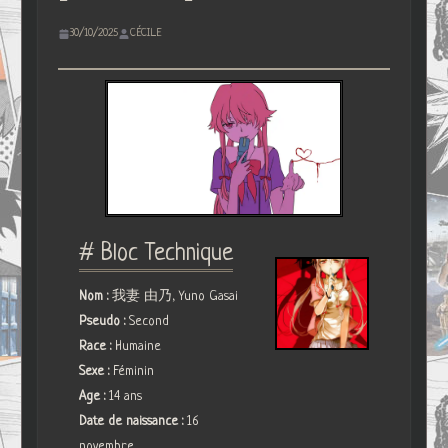
30/10/2025
CÉCILE
# Bloc Technique
Nom :
我妻 由乃, Yuno Gasai
Pseudo :
Second
Race :
Humaine
Sexe :
Féminin
Age :
14 ans
Date de naissance :
16
novembre