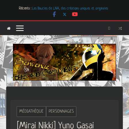
Passer
Mr. & Mrs. Smith
Récents :
Les Boucles de LNA, des créations uniques et originales
au
# Cher GON #01 – juillet 2026
contenu
[Dossier] Les dystopies dans la littérature mais pas que …
Les Carnets de l’Apothicaire
MÉDIATHÈQUE
PERSONNAGES
[Mirai Nikki] Yuno Gasai