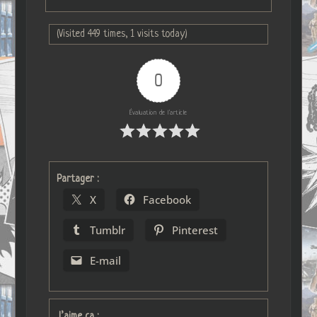
(Visited 449 times, 1 visits today)
0
Évaluation de l'article
Partager :
X
Facebook
Tumblr
Pinterest
E-mail
J’aime ça :