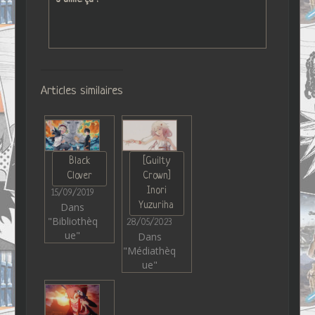
Articles similaires
Black
[Guilty
Clover
Crown]
Inori
15/09/2019
Yuzuriha
Dans
"Bibliothèq
28/05/2023
ue"
Dans
"Médiathèq
ue"