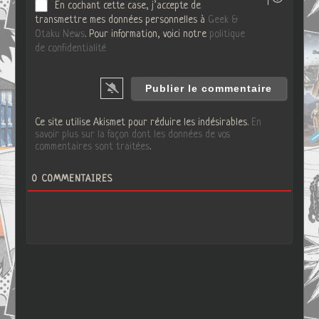
En cochant cette case, j’accepte de
transmettre mes données personnelles à
Geek &
Otaku News
. Pour information, voici notre
politique
de confidentialité
Ce site utilise Akismet pour réduire les indésirables.
En
savoir plus sur la façon dont les données de vos
commentaires sont traitées
.
0
COMMENTAIRES