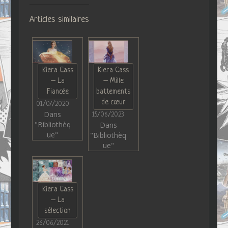
Articles similaires
Kiera Cass
Kiera Cass
– La
– Mille
Fiancée
battements
de cœur
01/07/2020
Dans
15/06/2023
"Bibliothèq
Dans
ue"
"Bibliothèq
ue"
Kiera Cass
– La
sélection
26/06/2021