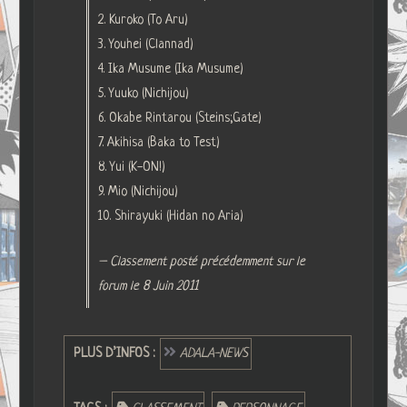
2. Kuroko (To Aru)
3. Youhei (Clannad)
4. Ika Musume (Ika Musume)
5. Yuuko (Nichijou)
6. Okabe Rintarou (Steins;Gate)
7. Akihisa (Baka to Test)
8. Yui (K-ON!)
9. Mio (Nichijou)
10. Shirayuki (Hidan no Aria)
– Classement posté précédemment sur le
forum le 8 Juin 2011
PLUS D’INFOS :
ADALA-NEWS