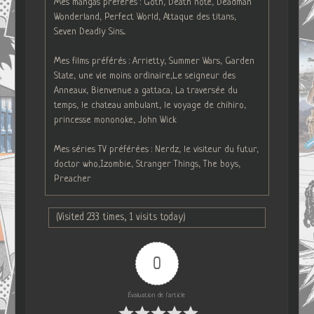
Mes mangas préférés : Goth, Death note, Deadman
Wonderland, Perfect World, Attaque des titans,
Seven Deadly Sins...
Mes films préférés : Arrietty, Summer Wars, Garden
State, une vie moins ordinaire,Le seigneur des
Anneaux, Bienvenue a gattaca, La traversée du
temps, le chateau ambulant, le voyage de chihiro,
princesse mononoke, John Wick
Mes séries TV préférées : Nerdz, le visiteur du futur,
doctor who,Izombie, Stranger Things, The boys,
Preacher
(Visited 233 times, 1 visits today)
0
Évaluation de l'article