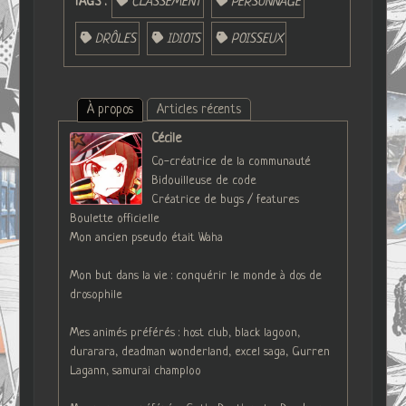
TAGS :
CLASSEMENT
PERSONNAGE
DRÔLES
IDIOTS
POISSEUX
À propos
Articles récents
Cécile
Co-créatrice de la communauté
Bidouilleuse de code
Créatrice de bugs / features
Boulette officielle
Mon ancien pseudo était Waha
Mon but dans la vie : conquérir le monde à dos de
drosophile
Mes animés préférés : host club, black lagoon,
durarara, deadman wonderland, excel saga, Gurren
Lagann, samurai champloo