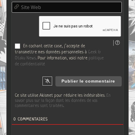
m
o
S
a
*
i
i
t
l
e
*
W
e
b
En cochant cette case, j’accepte de
transmettre mes données personnelles à
Geek &
Otaku News
. Pour information, voici notre
politique
de confidentialité
Ce site utilise Akismet pour réduire les indésirables.
En
savoir plus sur la façon dont les données de vos
commentaires sont traitées
.
0
COMMENTAIRES