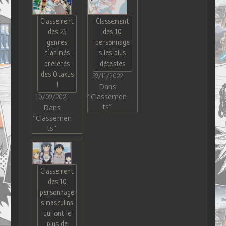
Classement
Classement
des 25
des 10
genres
personnage
d’animés
s les plus
préférés
détestés
des Otakus
29/11/2022
!
Dans
"Classemen
10/09/2021
ts"
Dans
"Classemen
ts"
Classement
des 10
personnage
s masculins
qui ont le
plus de