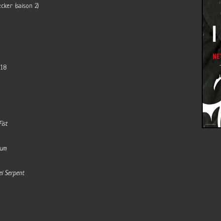
cker (saison 2)
018
Fist
hum
el Serpent