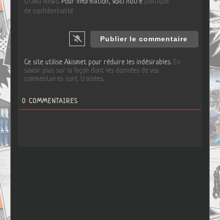
Otaku News
. Pour information, voici notre
politique
de confidentialité
Ce site utilise Akismet pour réduire les indésirables.
En
savoir plus sur la façon dont les données de vos
commentaires sont traitées
.
0
COMMENTAIRES