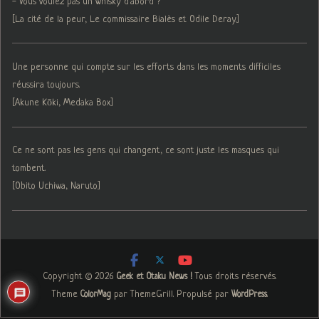
- Vous voulez pas un whisky d'abord ?
[La cité de la peur, Le commissaire Bialès et Odile Deray.]
Une personne qui compte sur les efforts dans les moments difficiles
réussira toujours.
[Akune Kōki, Medaka Box]
Ce ne sont pas les gens qui changent, ce sont juste les masques qui
tombent.
[Obito Uchiwa, Naruto]
Copyright © 2026
. Tous droits réservés.
Geek et Otaku News !
Theme
par ThemeGrill. Propulsé par
.
ColorMag
WordPress