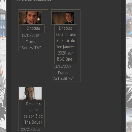
Dracula
Dracula
sera diffusé
12/11/2019
à partir du
Dans
"Séries TV"
1er janvier
2020 sur
BBC One !
11/12/2019
Dans
"Actualités"
Des infos
sur la
saison 3 de
The Boys !
09/01/2022