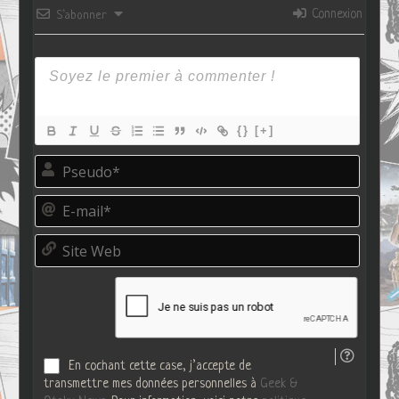
Connexion
S’abonner
{}
[+]
P
s
e
E
u
-
d
m
o
S
a
*
i
i
t
l
e
*
W
e
b
En cochant cette case, j’accepte de
transmettre mes données personnelles à
Geek &