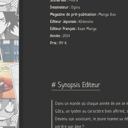
Scénariste :
Miura
Dessinateur :
Ogino
Magazine de pré-publication :
Manga Box
Editeur Japonais :
Kôdansha
Editeur Français :
Kaze Manga
Année :
2014
Prix :
7.99 €
# Synopsis Editeur
Dans un monde où chaque année de vie se mon
Gôta, un lycéen au caractère bien affirmé, s
Devenu son assistant, le jeune homme va déc
perdre son âme ?