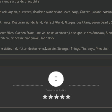
le monde à dos de drosophile
, black lagoon, durarara, deadman wonderland, excel saga, Gurren Lagann, samur
h note, Deadman Wonderland, Perfect World, Attaque des titans, Seven Deadly Sin
ummer Wars, Garden State, une vie moins ordinaire,Le seigneur des Anneaux, Bien
chihiro, princesse mononoke, John Wick
 le visiteur du futur, doctor who,Izombie, Stranger Things, The boys, Preacher
0
Évaluation de l'article