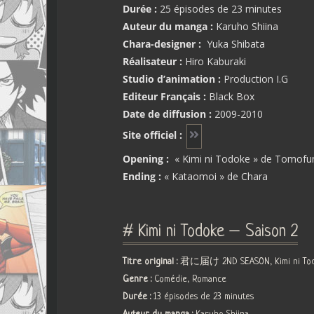
Durée :
25 épisodes de 23 minutes
Auteur du manga :
Karuho Shiina
Chara-designer :
Yuka Shibata
Réalisateur :
Hiro Kaburaki
Studio d’animation :
Production I.G
Editeur Français :
Black Box
Date de diffusion :
2009-2010
Site officiel :
Opening :
« Kimi ni Todoke » de Tomofu
Ending :
« Kataomoi » de Chara
# Kimi ni Todoke – Saison 2
Titre original :
君に届け 2ND SEASON, Kimi ni Todo
Genre :
Comédie, Romance
Durée :
13 épisodes de 23 minutes