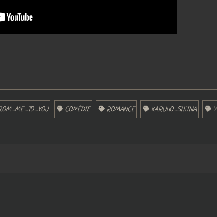
ROM_ME_TO_YOU
COMÉDIE
ROMANCE
KARUHO_SHIINA
Y