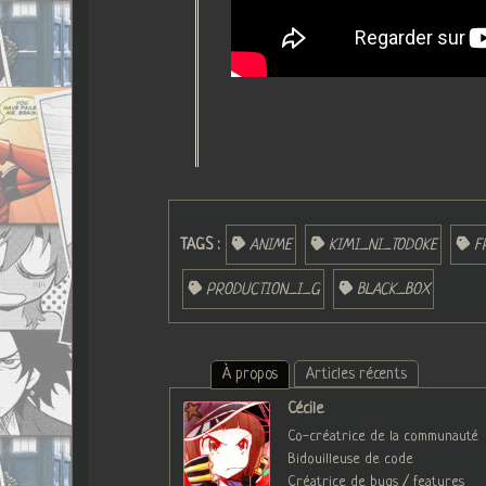
TAGS :
ANIME
KIMI_NI_TODOKE
F
PRODUCTION_I_G
BLACK_BOX
À propos
Articles récents
Cécile
Co-créatrice de la communauté
Bidouilleuse de code
Créatrice de bugs / features