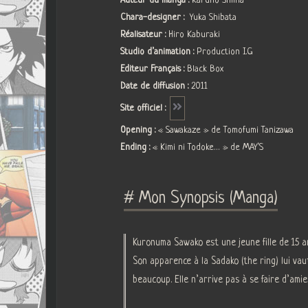
Auteur du manga :
Karuho Shiina
Chara-designer :
Yuka Shibata
Réalisateur :
Hiro Kaburaki
Studio d’animation :
Production I.G
Editeur Français :
Black Box
Date de diffusion :
2011
Site officiel :
Opening :
« Sawakaze » de Tomofumi Tanizawa
Ending :
« Kimi ni Todoke… » de MAY’S
# Mon Synopsis (Manga)
Kuronuma Sawako est une jeune fille de 15 a
Son apparence à la Sadako (the ring) lui vau
beaucoup. Elle n’arrive pas à se faire d’am