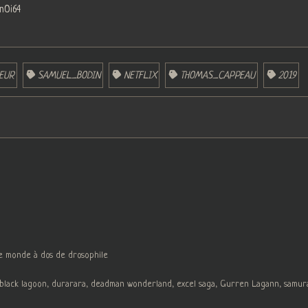
nOi64
EUR
SAMUEL_BODIN
NETFLIX
THOMAS_CAPPEAU
2019
le monde à dos de drosophile
, black lagoon, durarara, deadman wonderland, excel saga, Gurren Lagann, samur