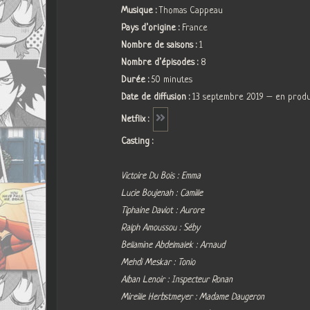
Musique :
Thomas Cappeau
Pays d’origine :
France
Nombre de saisons :
1
Nombre d’épisodes :
8
Durée :
50 minutes
Date de diffusion :
13 septembre 2019 – en prod
Netflix :
Casting :
Victoire Du Bois : Emma
Lucie Boujenah : Camille
Tiphaine Daviot : Aurore
Ralph Amoussou : Séby
Bellamine Abdelmalek : Arnaud
Mehdi Meskar : Tonio
Alban Lenoir : Inspecteur Ronan
Mireille Herbstmeyer : Madame Daugeron