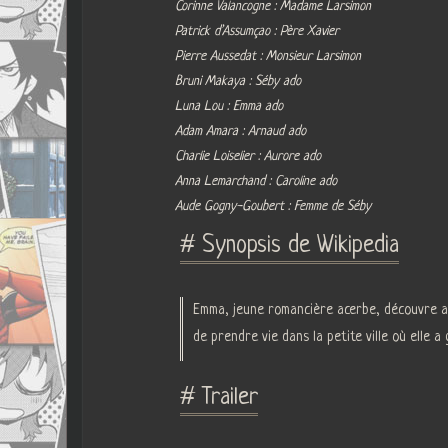
Corinne Valancogne : Madame Larsimon
Patrick d’Assumçao : Père Xavier
Pierre Aussedat : Monsieur Larsimon
Bruni Makaya : Séby ado
Luna Lou : Emma ado
Adam Amara : Arnaud ado
Charlie Loiselier : Aurore ado
Anna Lemarchand : Caroline ado
Aude Gogny-Goubert : Femme de Séby
# Synopsis de Wikipedia
Emma, jeune romancière acerbe, découvre av
de prendre vie dans la petite ville où elle a
# Trailer