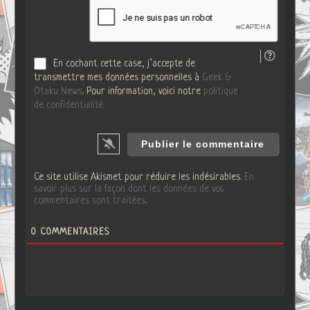
e
*
W
e
b
En cochant cette case, j’accepte de
transmettre mes données personnelles à
Geek &
Otaku News
. Pour information, voici notre
politique
de confidentialité
Ce site utilise Akismet pour réduire les indésirables.
En
savoir plus sur la façon dont les données de vos
commentaires sont traitées
.
0
COMMENTAIRES