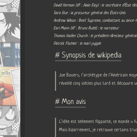
David Herman (VF : Alain Eloy) : le secrétaire d’État de
Sara Rue : la procureur général des États-Unis
Andrew Wilson : Beef Supreme, combattant au lance-f
Earl Mann (VF : Bruno Bulté) : le narrateur
Thomas Haden Church : le président-directeur général
Patrick Fischler : le mari yuppie
# Synopsis de wikipedia
Joe Bauers, l’archétype de l’Américain moy
réveillé cinq siècles plus tard et découvre u
# Mon avis
L’idée est tellement flippante, ce monde « 
Mais bizarrement, je retrouve certains truc