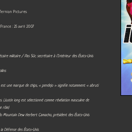
Ternion Pictures
France : 25 avril 2007
hécaire militaire / Pas Sûr, secrétaire à l’Intérieur des États-Unis
llins
tos est une marque de chips, « pendejo » signifie notamment « abruti
us. (Justin long est sélectionné comme révélation masculine de
e rôle)
ndo Mountain Dew Herbert Camacho, président des États-Unis
 la Défense des États-Unis