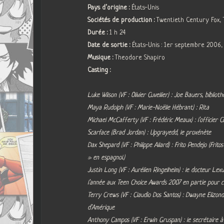
Pays d’origine :
États-Unis
Sociétés de production :
Twentieth Century Fox, 
Durée :
1 h 24
Date de sortie :
États-Unis : 1er septembre 2006, 
Musique :
Theodore Shapiro
Casting :
Luke Wilson (VF : Olivier Cuvellier) : Joe Bauers, bibliot
Maya Rudolph (VF : Marie-Noëlle Hébrant) : Rita
Michael McCafferty (VF : Frédéric Meaux) : l’officier Co
Scarface (Brad Jordan) : Upgrayedd, le proxénète
Dax Shepard (VF : Philippe Allard) : Frito Pendejo (Fri
» en espagnol.)
Justin Long (VF : Aurélien Ringelheim) : le docteur Lex
l’année aux Teen Choice Awards 2007 en partie pour c
Terry Crews (VF : Claudio Dos Santos) : Dwayne Elizo
d’Amérique
Anthony Campos (VF : Erwin Gruspan) : le secrétaire à