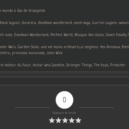
le monde à dos de drosophile
, black lagoon, durarara, deadman wonderland, excel saga, Gurren Lagann, samur
h note, Deadman Wonderland, Perfect World, Attaque des titans, Seven Deadly Sin
ummer Wars, Garden State, une vie moins ordinaire,Le seigneur des Anneaux, Bien
chihiro, princesse mononoke, John Wick
 le visiteur du futur, doctor who,Izombie, Stranger Things, The boys, Preacher
0
Évaluation de l'article