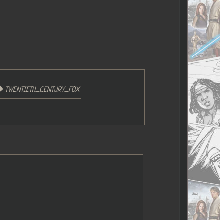
TWENTIETH_CENTURY_FOX