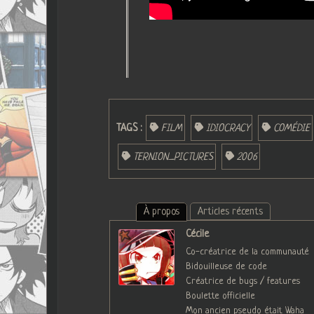
TAGS :
FILM
IDIOCRACY
COMÉDIE
TERNION_PICTURES
2006
À propos
Articles récents
Cécile
Co-créatrice de la communauté
Bidouilleuse de code
Créatrice de bugs / features
Boulette officielle
Mon ancien pseudo était Waha