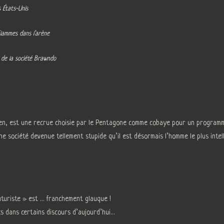
s États-Unis
lammes dans l’arène
 de la société Brawndo
en, est une recrue choisie par le Pentagone comme cobaye pour un programme 
ne société devenue tellement stupide qu’il est désormais l’homme le plus intell
futuriste » est … franchement glauque !
s dans certains discours d’aujourd’hui…