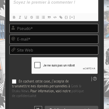
{}
[+]
P
s
e
E
u
-
d
m
o
S
a
*
i
i
t
l
e
*
W
e
b
En cochant cette case, j’accepte de
transmettre mes données personnelles à
Geek &
Otaku News
. Pour information, voici notre
politique
de confidentialité