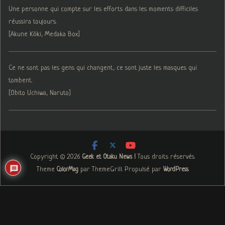
Une personne qui compte sur les efforts dans les moments difficiles
réussira toujours.
[Akune Kōki, Medaka Box]
Ce ne sont pas les gens qui changent, ce sont juste les masques qui
tombent.
[Obito Uchiwa, Naruto]
Copyright © 2026
. Tous droits réservés.
Geek et Otaku News !
Theme
par ThemeGrill. Propulsé par
.
ColorMag
WordPress