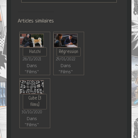
Articles similaires
Hatchi
Régression
28/11/2021
29/01/2022
Dans
Dans
"Films"
"Films"
Cube [3
films]
30/10/2020
Dans
"Films"