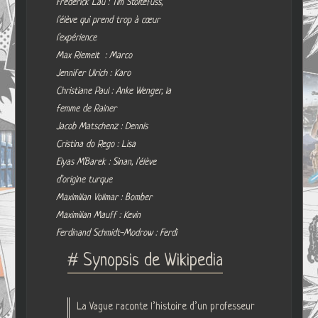
Frederick Lau : Tim Stoltefuss,
l’élève qui prend trop à cœur
l’expérience
Max Riemelt : Marco
Jennifer Ulrich : Karo
Christiane Paul : Anke Wenger, la
femme de Rainer
Jacob Matschenz : Dennis
Cristina do Rego : Lisa
Elyas M’Barek : Sinan, l’élève
d’origine turque
Maximilian Vollmar : Bomber
Maximilian Mauff : Kevin
Ferdinand Schmidt-Modrow : Ferdi
# Synopsis de Wikipedia
La Vague raconte l’histoire d’un professeur