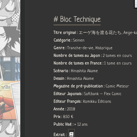
# Bloc Technique
Titre original :
エーゲ海を渡る花たち, Aege-kai wo 
Catégorie :
Seinen
Genre :
Tranche-de-vie, Historique
Nombre de tomes au Japon :
2 tomes en cours
Nombre de tomes en France :
1 tome en cours
Scénario :
Hinoshita Akame
Dessin :
Hinoshita Akame
Magazine de pré-publication :
Comic Meteor
Editeur Japonais :
Softbank – Flex Comic
Editeur Français :
Komikku Editions
Année :
2018
Prix :
8.50 €
Public Visé :
+ 12 ans
Extrait :