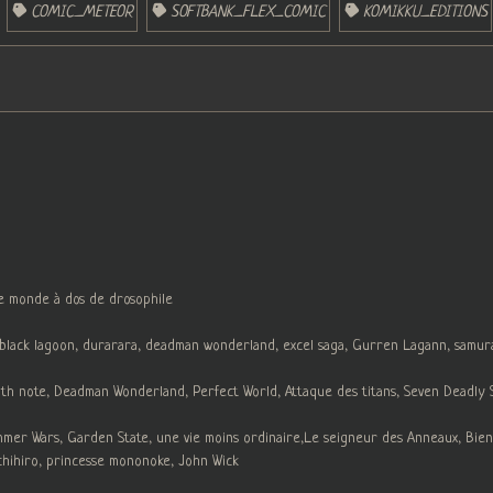
COMIC_METEOR
SOFTBANK_FLEX_COMIC
KOMIKKU_EDITIONS
le monde à dos de drosophile
, black lagoon, durarara, deadman wonderland, excel saga, Gurren Lagann, samur
h note, Deadman Wonderland, Perfect World, Attaque des titans, Seven Deadly Sin
ummer Wars, Garden State, une vie moins ordinaire,Le seigneur des Anneaux, Bien
chihiro, princesse mononoke, John Wick