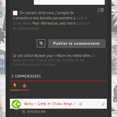
b
En cochant cette case, j’accepte de
transmettre mes données personnelles à
Geek &
Otaku News
. Pour information, voici notre
politique
de confidentialité
Ce site utilise Akismet pour réduire les indésirables.
En
savoir plus sur la façon dont les données de vos
commentaires sont traitées
.
3
COMMENTAIRES
Waha – Geek et Otaku News !
28/10/2022 18:30