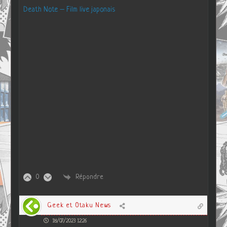
Death Note – Film live japonais
0
Répondre
Geek et Otaku News
18/07/2023 12:26