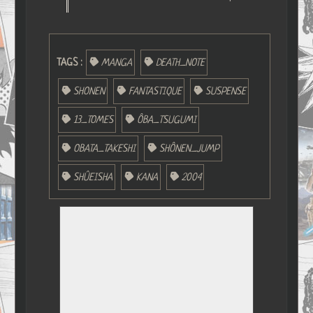
TAGS :
MANGA
DEATH_NOTE
SHONEN
FANTASTIQUE
SUSPENSE
13_TOMES
ÔBA_TSUGUMI
OBATA_TAKESHI
SHÔNEN_JUMP
SHÛEISHA
KANA
2004