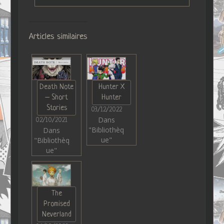
Articles similaires
Death Note
Hunter X
– Short
Hunter
Stories
03/12/2022
Dans
02/10/2021
"Bibliothèq
Dans
ue"
"Bibliothèq
ue"
The
Promised
Neverland