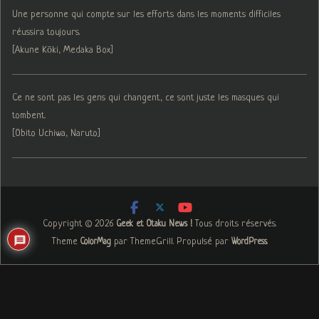
Une personne qui compte sur les efforts dans les moments difficiles
réussira toujours.
[Akune Kōki, Medaka Box]
Ce ne sont pas les gens qui changent, ce sont juste les masques qui
tombent.
[Obito Uchiwa, Naruto]
Copyright © 2026
. Tous droits réservés.
Geek et Otaku News !
Theme
par ThemeGrill. Propulsé par
.
ColorMag
WordPress