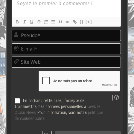
{}
[+]
P
s
e
E
u
-
d
m
o
S
a
*
i
i
t
l
e
*
W
e
b
En cochant cette case, j’accepte de
transmettre mes données personnelles à
Geek &
Otaku News
. Pour information, voici notre
politique
de confidentialité