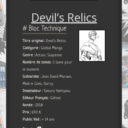
Devil’s Relics
# Bloc Technique
Titre original :
Devil’s Relics
Catégorie :
Global Manga
Genre :
Action, Suspense
Nombre de tomes :
1 tome pour
le moment
Scénariste :
Jean David Morvan,
Maitre Gims, Darcy
Dessinateur :
Tamura Yoshiyasu
Editeur Français :
Glénat
Année :
2018
Prix :
6.90 €
Public Visé :
+ 14 ans