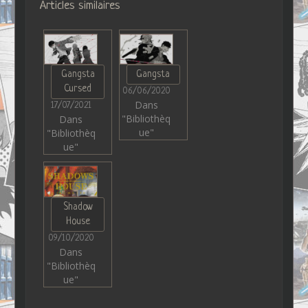
Articles similaires
Gangsta
Gangsta
Cursed
06/06/2020
Dans
17/07/2021
"Bibliothèq
Dans
ue"
"Bibliothèq
ue"
Shadow
House
09/10/2020
Dans
"Bibliothèq
ue"