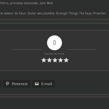
chihiro, princesse mononoke, John Wick
 le visiteur du futur, doctor who,Izombie, Stranger Things, The boys, Preacher
0
Évaluation de l'article
Pinterest
E-mail