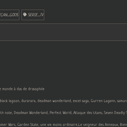
ICAN_GODS
SERIE_TV
le monde à dos de drosophile
, black lagoon, durarara, deadman wonderland, excel saga, Gurren Lagann, samur
h note, Deadman Wonderland, Perfect World, Attaque des titans, Seven Deadly Sin
ummer Wars, Garden State, une vie moins ordinaire,Le seigneur des Anneaux, Bien