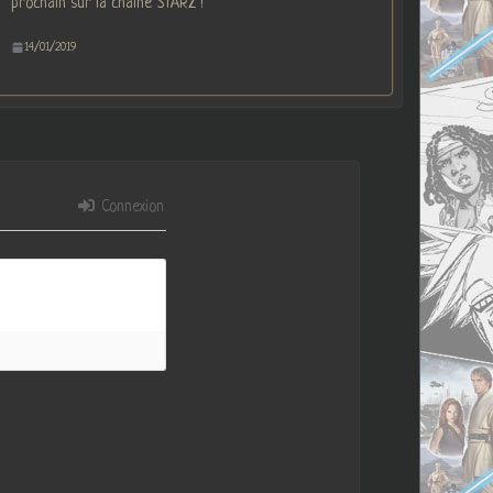
prochain sur la chaine STARZ !
14/01/2019
Connexion