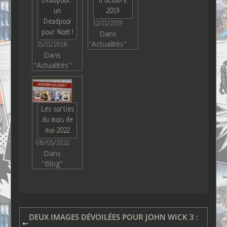
Deadpool…
d’octobre
un
2019
Deadpool
12/11/2019
pour Noël !
Dans
"Actualités"
25/11/2018
Dans
"Actualités"
Les sorties
du mois de
mai 2022
08/05/2022
Dans
"Blog"
DEUX IMAGES DÉVOILÉES POUR JOHN WICK 3 :