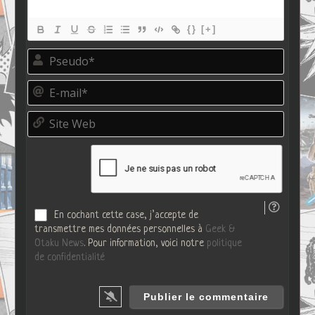
{}
[+]
P
s
e
E
u
-
d
m
o
S
a
*
i
i
t
l
e
*
W
e
b
En cochant cette case, j’accepte de
transmettre mes données personnelles à
Geek &
Otaku News
. Pour information, voici notre
politique
de confidentialité