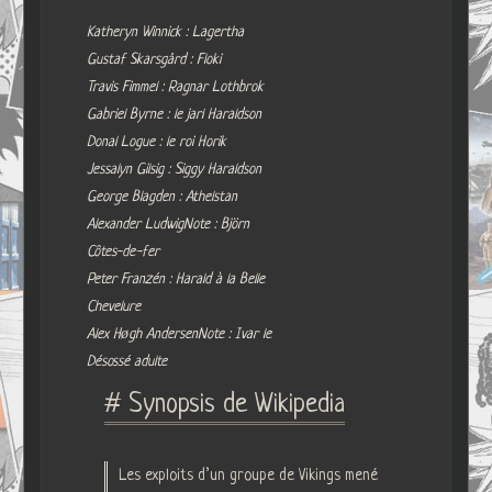
Katheryn Winnick : Lagertha
Gustaf Skarsgård : Floki
Travis Fimmel : Ragnar Lothbrok
Gabriel Byrne : le jarl Haraldson
Donal Logue : le roi Horik
Jessalyn Gilsig : Siggy Haraldson
George Blagden : Athelstan
Alexander LudwigNote : Björn
Côtes-de-fer
Peter Franzén : Harald à la Belle
Chevelure
Alex Høgh AndersenNote : Ivar le
Désossé adulte
# Synopsis de Wikipedia
Les exploits d’un groupe de Vikings mené