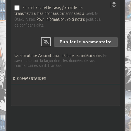
En cochant cette case, j’accepte de
transmettre mes données personnelles à
Geek &
Otaku News
. Pour information, voici notre
politique
de confidentialité
Ce site utilise Akismet pour réduire les indésirables.
En
savoir plus sur la façon dont les données de vos
commentaires sont traitées
.
0
COMMENTAIRES