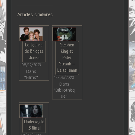
Articles similaires
Le Journal
Stephen
de Bridget
King et
Jones
Peter
Straub –
08/12/2023
Le talisman
Dans
"Films"
13/06/2020
Dans
"Bibliothèq
ue"
Underworld
[5 films]