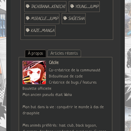
TACHIBANA_KENICHI
YOUNG_JUMP
MIRACLE_JUMP
SHÛEISHA
KAZE_MANGA
À propos
Articles récents
Cécile
Co-créatrice de la communauté
Bidouilleuse de code
Créatrice de bugs / features
Boulette officielle
Mon ancien pseudo était Waha
Mon but dans la vie : conquérir le monde à dos de
drosophile
Mes animés préférés : host club, black lagoon,