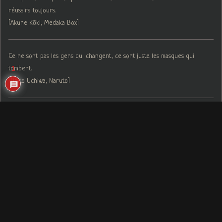
réussira toujours.
[Akune Kōki, Medaka Box]
Ce ne sont pas les gens qui changent, ce sont juste les masques qui
tombent.
1
[Obito Uchiwa, Naruto]
Copyright © 2026
. Tous droits réservés.
Geek et Otaku News !
Theme
par ThemeGrill. Propulsé par
.
ColorMag
WordPress