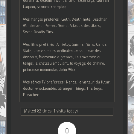
durarara, deadman wonderland, excel saga, Gurren
Lagann, samurai champloo
Mes mangas préférés : Goth, Death note, Deadman
Wonderland, Perfect World, Attaque des titans,
Seven Deadly Sins...
Mes films préférés : Arrietty, Summer Wars, Garden
State, une vie moins ordinaire,Le seigneur des
Anneaux, Bienvenue a gattaca, La traversée du
temps, le chateau ambulant, le voyage de chihiro,
princesse mononoke, John Wick
Mes séries TV préférées : Nerdz, le visiteur du futur,
doctor who,Izombie, Stranger Things, The boys,
Preacher
(Visited 82 times, 1 visits today)
0