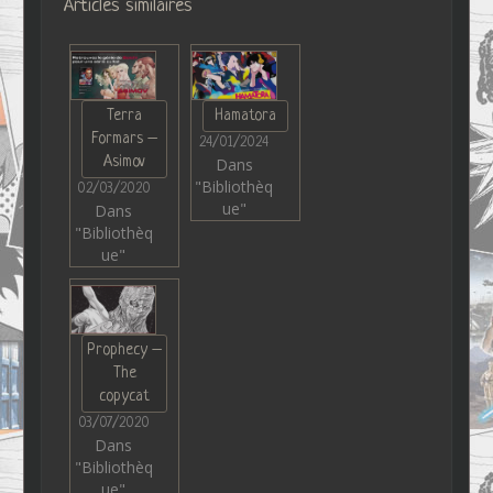
Articles similaires
Terra
Hamatora
Formars –
24/01/2024
Asimov
Dans
"Bibliothèq
02/03/2020
ue"
Dans
"Bibliothèq
ue"
Prophecy –
The
copycat
03/07/2020
Dans
"Bibliothèq
ue"