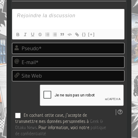
{}
[+]
P
s
e
E
u
-
d
m
o
S
a
*
i
i
t
l
e
*
W
e
b
En cochant cette case, j’accepte de
transmettre mes données personnelles à
Geek &
Otaku News
. Pour information, voici notre
politique
de confidentialité