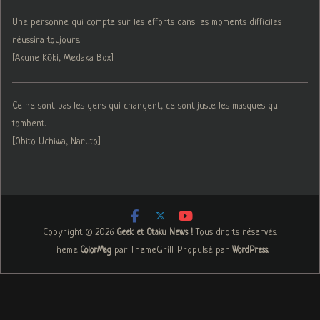
Une personne qui compte sur les efforts dans les moments difficiles
réussira toujours.
[Akune Kōki, Medaka Box]
Ce ne sont pas les gens qui changent, ce sont juste les masques qui
tombent.
[Obito Uchiwa, Naruto]
Copyright © 2026
. Tous droits réservés.
Geek et Otaku News !
Theme
par ThemeGrill. Propulsé par
.
ColorMag
WordPress