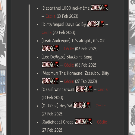
[Deportivo] 1000 moi-même
–
Cécile
(13 Feb 2023)
[Dirty Vegas] Days Go By
–
Cécile
(20 Feb 2023)
[Leah Andreone] It’s alright, it’s OK
–
Cécile
(06 Feb 2023)
[Lee DeWyze] Blackbird Song
–
Cécile
(06 Feb 2023)
[Maximum The Hormone] Zetsubou Billy
–
Cécile
(27 Feb 2023)
[Oasis] Wonderwall
–
Cécile
(13 Feb 2023)
[OutKast] Hey Ya!
–
Cécile
(27 Feb 2023)
[Radiohead] Creep
–
Cécile
(27 Feb 2023)