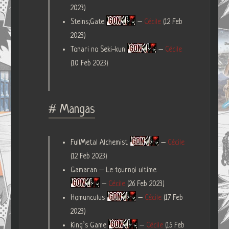
2023)
Steins;Gate
–
Cécile
(12 Feb
2023)
Tonari no Seki-kun
–
Cécile
(10 Feb 2023)
# Mangas
FullMetal Alchemist
–
Cécile
(12 Feb 2023)
Gamaran – Le tournoi ultime
–
Cécile
(26 Feb 2023)
Homunculus
–
Cécile
(17 Feb
2023)
King’s Game
–
Cécile
(15 Feb