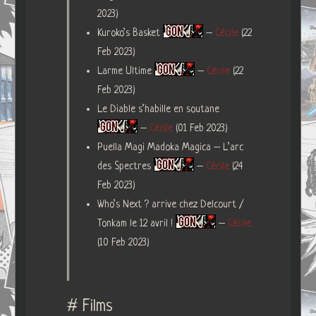
2023)
Kuroko’s Basket
–
Cécile
(22
Feb 2023)
Larme Ultime
–
Cécile
(22
Feb 2023)
Le Diable s’habille en soutane
–
Cécile
(01 Feb 2023)
Puella Magi Madoka Magica – L’arc
des Spectres
–
Cécile
(24
Feb 2023)
Who’s Next ? arrive chez Delcourt /
Tonkam le 12 avril !
–
Cécile
(10 Feb 2023)
# Films