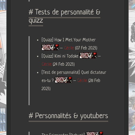
# Tests de personnalité &
quizz
[Quizz] How I Met Your Mother
–
Cécile
(07 Feb 2023)
[Quizz] Kimi ni Todoke
–
Cécile
(24 Feb 2023)
[Test de personnalité] Quel dictateur
es-tu ?
–
Cécile
(28 Feb
2023)
# Personnalités & youtubers