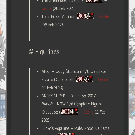
The Sciencoder [Debunk]
–
Cécile
(08 Feb 2023)
Toda Erika [Actrice]
–
Cécile
(09 Feb 2023)
# Figurines
Alter – Celty Sturluson 1/8 Complete
Figure (Durarara!!)
–
Cécile
(21 Feb 2023)
ARTFX SUPER – Deadpool 2017
MARVEL NOW! 1/6 Complete Figure
(Deadpool)
–
Cécile
(11 Feb
2023)
Funko’s Pop! line – Ruby Rhod (Le 5ème