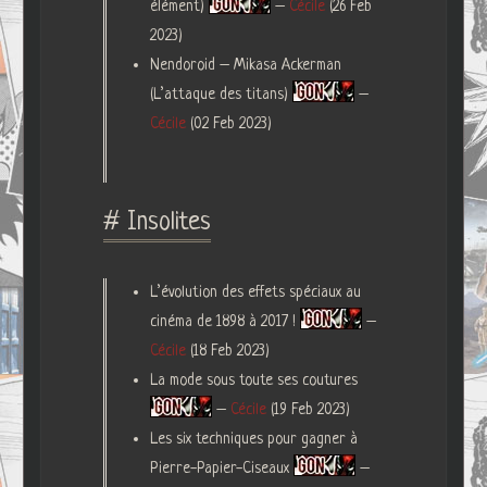
élément)
–
Cécile
(26 Feb
2023)
Nendoroid – Mikasa Ackerman
(L’attaque des titans)
–
Cécile
(02 Feb 2023)
# Insolites
L’évolution des effets spéciaux au
cinéma de 1898 à 2017 !
–
Cécile
(18 Feb 2023)
La mode sous toute ses coutures
–
Cécile
(19 Feb 2023)
Les six techniques pour gagner à
Pierre-Papier-Ciseaux
–