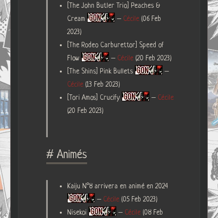
[The John Butler Trio] Peaches &
Cream
–
Cécile
(06 Feb
2023)
[The Rodeo Carburettor] Speed of
Flow
–
Cécile
(20 Feb 2023)
[The Shins] Pink Bullets
–
Cécile
(13 Feb 2023)
[Tori Amos] Crucify
–
Cécile
(20 Feb 2023)
# Animés
Kaiju N°8 arrivera en animé en 2024
–
Cécile
(05 Feb 2023)
Nisekoi
–
Cécile
(08 Feb