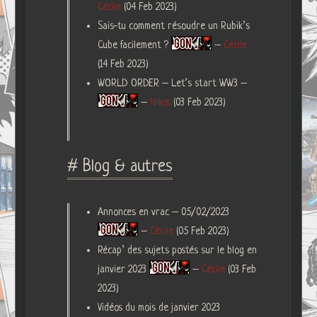
Cécile
(04 Feb 2023)
Sais-tu comment résoudre un Rubik’s
Cube facilement ?
–
Cécile
(14 Feb 2023)
WORLD ORDER – Let’s start WW3 –
–
Nikos
(03 Feb 2023)
# Blog & autres
Annonces en vrac – 05/02/2023
–
Cécile
(05 Feb 2023)
Récap’ des sujets postés sur le blog en
janvier 2023
–
Cécile
(03 Feb
2023)
Vidéos du mois de janvier 2023