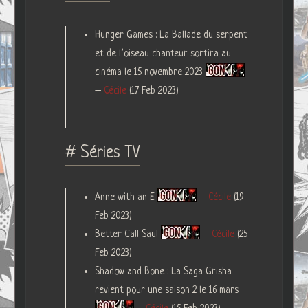
Hunger Games : La Ballade du serpent
et de l’oiseau chanteur sortira au
cinéma le 15 novembre 2023
–
Cécile
(17 Feb 2023)
# Séries TV
Anne with an E
–
Cécile
(19
Feb 2023)
Better Call Saul
–
Cécile
(25
Feb 2023)
Shadow and Bone : La Saga Grisha
revient pour une saison 2 le 16 mars