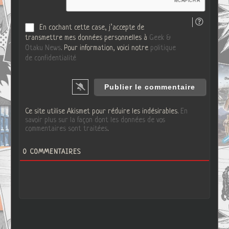
b
En cochant cette case, j’accepte de
transmettre mes données personnelles à
Geek &
Otaku News
. Pour information, voici notre
politique
de confidentialité
Ce site utilise Akismet pour réduire les indésirables.
En
savoir plus sur la façon dont les données de vos
commentaires sont traitées
.
0
COMMENTAIRES