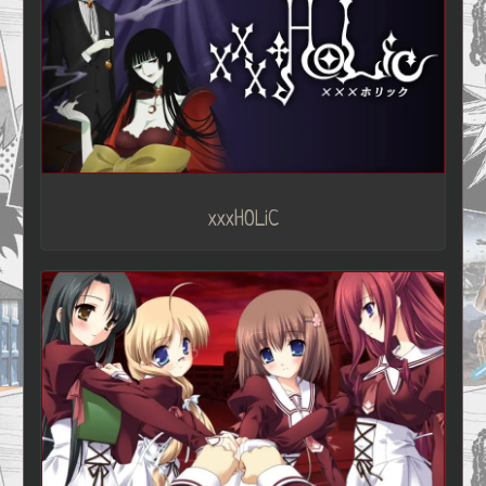
xxxHOLiC