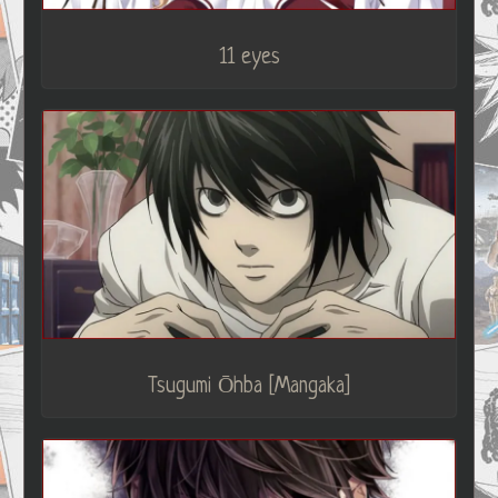
11 eyes
Tsugumi Ōhba [Mangaka]