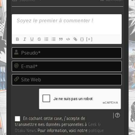
S’abonner
{}
[+]
P
s
e
E
u
-
d
m
o
S
a
*
i
i
t
l
e
*
W
e
b
En cochant cette case, j’accepte de
transmettre mes données personnelles à
Geek &
Otaku News
. Pour information, voici notre
politique