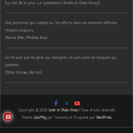
[La cité de la peur, Le commissaire Bialès et Odile Deray.]
Une personne qui compte sur les efforts dans les moments difficiles
réussira toujours.
[Akune Kōki, Medaka Box]
Ce ne sont pas les gens qui changent, ce sont juste les masques qui
tombent.
[Obito Uchiwa, Naruto]
Copyright © 2026
. Tous droits réservés.
Geek et Otaku News !
Theme
par ThemeGrill. Propulsé par
.
ColorMag
WordPress