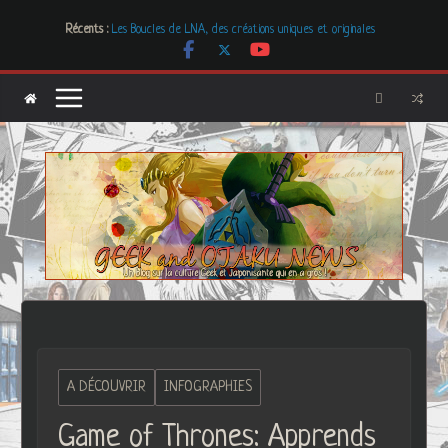
Passer
Mr. & Mrs. Smith
Récents :
Les Boucles de LNA, des créations uniques et originales
au
# Cher GON #01 – juillet 2026
contenu
[Dossier] Les dystopies dans la littérature mais pas que …
Les Carnets de l’Apothicaire
A DÉCOUVRIR
INFOGRAPHIES
Game of Thrones: Apprends