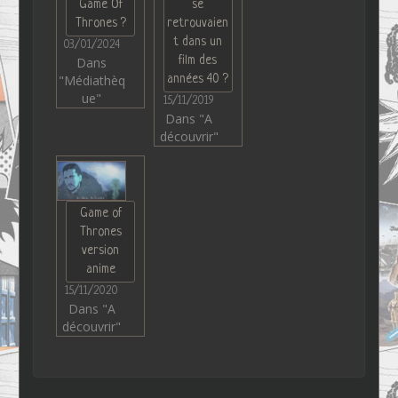
Game Of
se
Thrones ?
retrouvaien
t dans un
03/01/2024
film des
Dans
"Médiathèq
années 40 ?
ue"
15/11/2019
Dans "A
découvrir"
Game of
Thrones
version
anime
15/11/2020
Dans "A
découvrir"