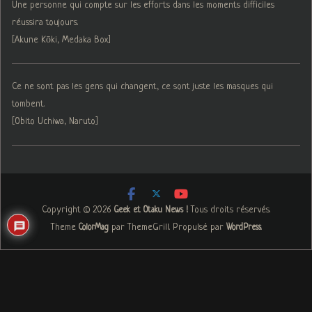
Une personne qui compte sur les efforts dans les moments difficiles
réussira toujours.
[Akune Kōki, Medaka Box]
Ce ne sont pas les gens qui changent, ce sont juste les masques qui
tombent.
[Obito Uchiwa, Naruto]
Copyright © 2026
. Tous droits réservés.
Geek et Otaku News !
Theme
par ThemeGrill. Propulsé par
.
ColorMag
WordPress