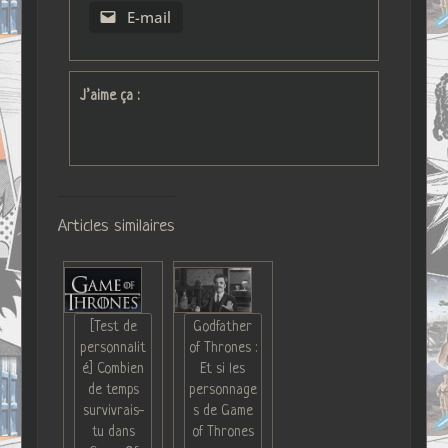
E-mail
J’aime ça :
Articles similaires
[Test de
Godfather
personnalit
of Thrones :
é] Combien
Et si les
de temps
personnage
survivrais-
s de Game
tu dans
of Thrones