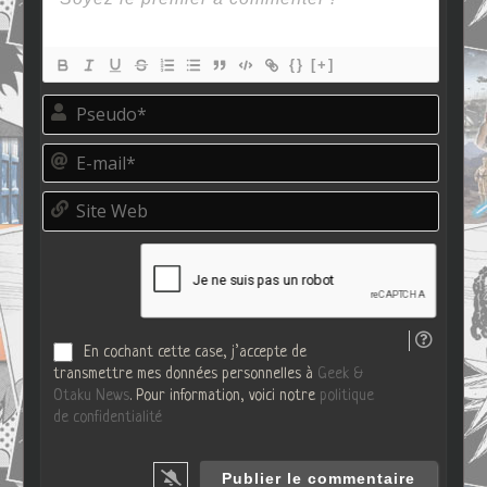
{}
[+]
P
s
e
E
u
-
d
m
o
S
a
*
i
i
t
l
e
*
W
e
b
En cochant cette case, j’accepte de
transmettre mes données personnelles à
Geek &
Otaku News
. Pour information, voici notre
politique
de confidentialité