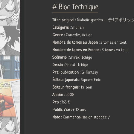
# Bloc Technique
Titre original :
Diabolic garden – デｲアボ
Catégorie :
Shonen
Genre :
Comedie, Action
Nombre de tomes au Japon :
3 tomes en tout
Nombre de tomes en France :
3 tomes en tout
Scénario :
Shiraki Ichigo
Dessin :
Shiraki Ichigo
Pré-publication :
G-Fantasy
Éditeur japonais :
Square Enix
Éditeur français :
Ki-oon
Année :
2008
Prix :
7.65 €
Public Visé :
+ 12 ans
Note :
Commercialisation stoppée :/