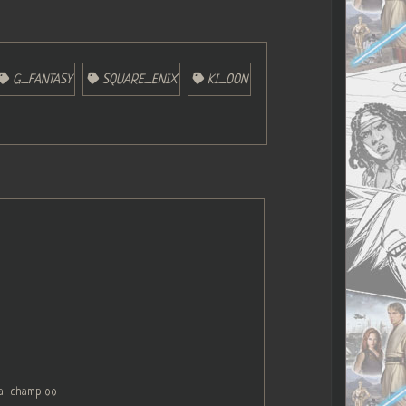
G_FANTASY
SQUARE_ENIX
KI_OON
ai champloo