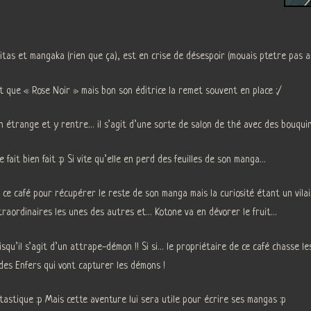
itas et mangaka (rien que ça), est en crise de désespoir (mouais ptetre pas a
t que « Rose Noir » mais bon son éditrice la remet souvent en place :/
n étrange et y rentre… il s’agit d’une sorte de salon de thé avec des bouqui
e fait bien fait :p Si vite qu’elle en perd des feuilles de son manga…
 ce café pour récupérer le reste de son manga mais la curiosité étant un vila
xtraordinaires les unes des autres et… Kotone va en dévorer le fruit…
uisqu’il s’agit d’un attrape-démon !! Si si… le propriétaire de ce café chasse 
des Enfers qui vont capturer les démons !
tastique :p Mais cette aventure lui sera utile pour écrire ses mangas :p