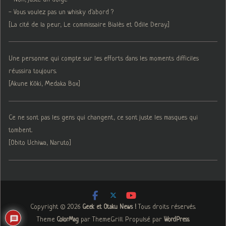
- Vous voulez pas un whisky d'abord ?
[La cité de la peur, Le commissaire Bialès et Odile Deray.]
Une personne qui compte sur les efforts dans les moments difficiles
réussira toujours.
[Akune Kōki, Medaka Box]
Ce ne sont pas les gens qui changent, ce sont juste les masques qui
tombent.
[Obito Uchiwa, Naruto]
Copyright © 2026
. Tous droits réservés.
Geek et Otaku News !
Theme
par ThemeGrill. Propulsé par
.
ColorMag
WordPress