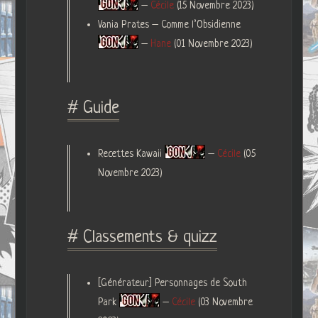
–
Cécile
(15 Novembre 2023)
Vania Prates – Comme l’Obsidienne
–
Hane
(01 Novembre 2023)
# Guide
Recettes Kawaii
–
Cécile
(05
Novembre 2023)
# Classements & quizz
[Générateur] Personnages de South
Park
–
Cécile
(03 Novembre