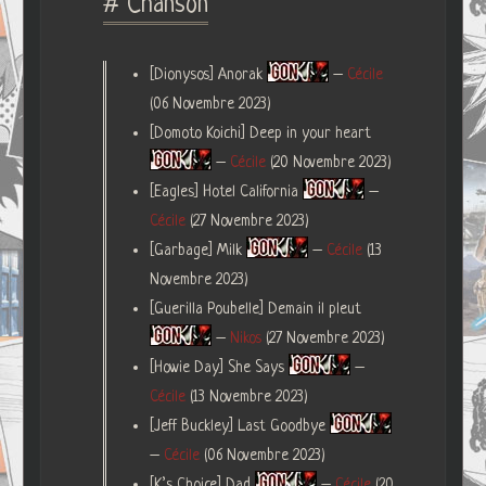
# Chanson
[Dionysos] Anorak
–
Cécile
(06 Novembre 2023)
[Domoto Koichi] Deep in your heart
–
Cécile
(20 Novembre 2023)
[Eagles] Hotel California
–
Cécile
(27 Novembre 2023)
[Garbage] Milk
–
Cécile
(13
Novembre 2023)
[Guerilla Poubelle] Demain il pleut
–
Nikos
(27 Novembre 2023)
[Howie Day] She Says
–
Cécile
(13 Novembre 2023)
[Jeff Buckley] Last Goodbye
–
Cécile
(06 Novembre 2023)
[K’s Choice] Dad
–
Cécile
(20