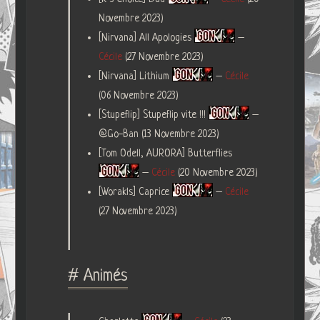
Novembre 2023)
[Nirvana] All Apologies
–
Cécile
(27 Novembre 2023)
[Nirvana] Lithium
–
Cécile
(06 Novembre 2023)
[Stupeflip] Stupeflip vite !!!
–
@Go-Ban (13 Novembre 2023)
[Tom Odell, AURORA] Butterflies
–
Cécile
(20 Novembre 2023)
[Worakls] Caprice
–
Cécile
(27 Novembre 2023)
# Animés