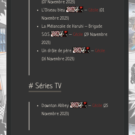
(07 Novembre 2023)
L’Oiseau bleu
–
Cécile
(01
Novembre 2023)
La Mélancolie de Haruhi – Brigade
S.O.S
–
Cécile
(29 Novembre
2023)
Un drôle de père
–
Cécile
(16 Novembre 2023)
# Séries TV
Downton Abbey
–
Cécile
(25
Novembre 2023)