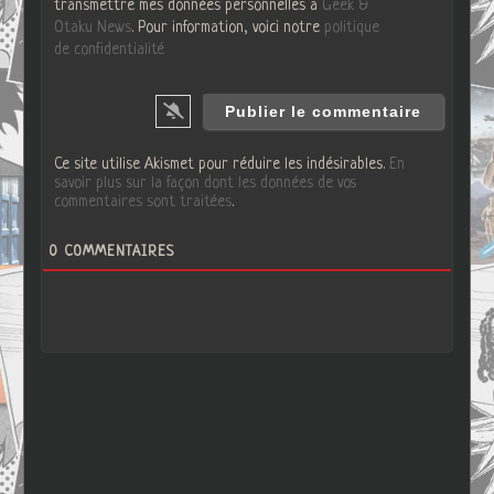
transmettre mes données personnelles à
Geek &
Otaku News
. Pour information, voici notre
politique
de confidentialité
Ce site utilise Akismet pour réduire les indésirables.
En
savoir plus sur la façon dont les données de vos
commentaires sont traitées
.
0
COMMENTAIRES