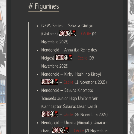
# Figurines
G.E.M. Series – Sakata Gintoki
(Gintama)
–
Cécile
(14
Novembre 2023)
Nendoroid – Anna (La Reine des
Neiges)
–
Cécile
(09
Novembre 2023)
Nendoroid – Kirby (Hoshi no Kirby)
–
Cécile
(11 Novembre 2023)
Nendoroid – Sakura Kinomoto
Tomoeda Junior High Uniform Ver.
(Cardcaptor Sakura: Clear Card)
–
Cécile
(28 Novembre 2023)
Nendoroid – Umaru (Himouto! Umaru-
chan)
–
Cécile
(21 Novembre