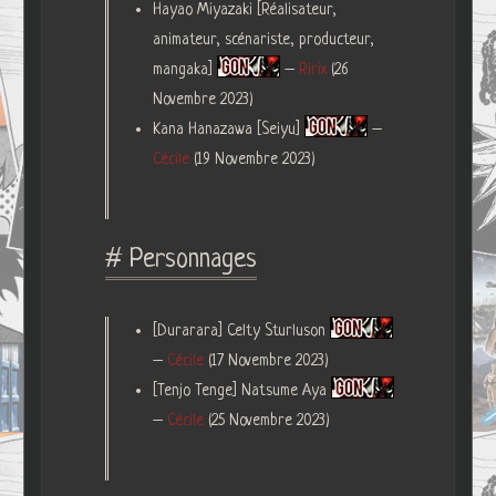
Hayao Miyazaki [Réalisateur,
animateur, scénariste, producteur,
mangaka]
–
Ririx
(26
Novembre 2023)
Kana Hanazawa [Seiyu]
–
Cécile
(19 Novembre 2023)
# Personnages
[Durarara] Celty Sturluson
–
Cécile
(17 Novembre 2023)
[Tenjo Tenge] Natsume Aya
–
Cécile
(25 Novembre 2023)