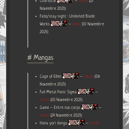
Charlotte
–
Cécile
(23
Novembre 2023)
Fate/stay night : Unlimited Blade
Works
–
Sekai
(10 Novembre
2023)
# Mangas
Cage of Eden
–
Cécile
(08
Novembre 2023)
Full Metal Panic Sigma
–
Cécile
(05 Novembre 2023)
Game – Entre nos corps
–
Cécile
(24 Novembre 2023)
Hana yori dango
–
Cécile