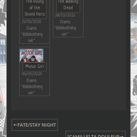
The Rising
The Walking
of the
Dead
Shield Hero
28/10/2022
Dans
21/03/2020
"Bibliothèq
Dans
ue"
"Bibliothèq
ue"
Motor Girl
05/09/2024
Dans
"Bibliothèq
ue"
FATE/STAY NIGHT
[CAMILLE] TA DOULEUR