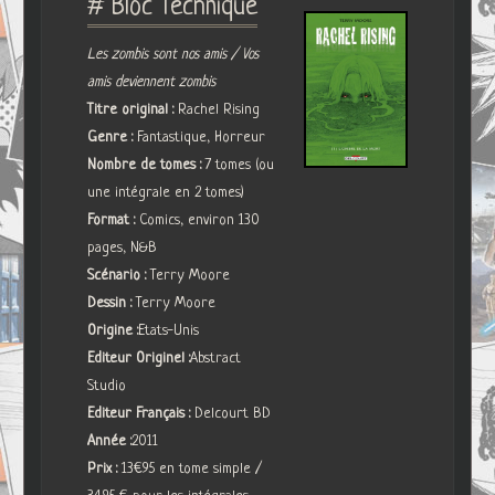
# Bloc Technique
Les zombis sont nos amis / Vos
amis deviennent zombis
Titre original :
Rachel Rising
Genre :
Fantastique, Horreur
Nombre de tomes :
7 tomes (ou
une intégrale en 2 tomes)
Format :
Comics, environ 130
pages, N&B
Scénario :
Terry Moore
Dessin :
Terry Moore
Origine :
Etats-Unis
Editeur Originel :
Abstract
Studio
Editeur Français :
Delcourt BD
Année :
2011
Prix :
13€95 en tome simple /