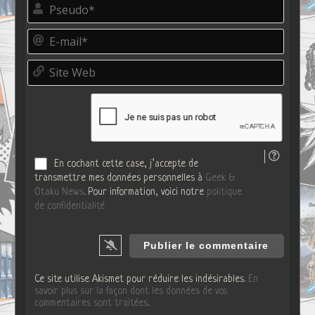
P
s
e
E
u
-
d
m
o
S
a
*
i
i
t
l
e
*
W
e
b
En cochant cette case, j’accepte de
transmettre mes données personnelles à
Geek &
Otaku News
. Pour information, voici notre
politique
de confidentialité
Ce site utilise Akismet pour réduire les indésirables.
En
savoir plus sur la façon dont les données de vos
commentaires sont traitées
.