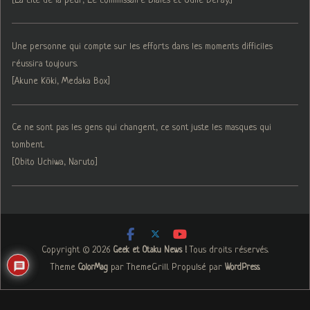
[La cité de la peur, Le commissaire Bialès et Odile Deray.]
Une personne qui compte sur les efforts dans les moments difficiles
réussira toujours.
[Akune Kōki, Medaka Box]
Ce ne sont pas les gens qui changent, ce sont juste les masques qui
tombent.
[Obito Uchiwa, Naruto]
Copyright © 2026
. Tous droits réservés.
Geek et Otaku News !
Theme
par ThemeGrill. Propulsé par
.
ColorMag
WordPress