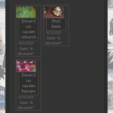
[Dessert]
[Plat]
Les
Ramen
cupcakes
21/12/2021
radioactifs
Dans "A
découvrir"
17/10/2021
Dans "A
découvrir"
[Dessert]
Les
cupcakes
Ragnagna
17/10/2021
Dans "A
découvrir"