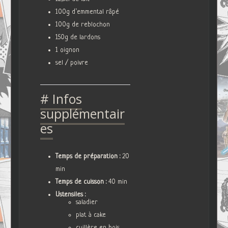
100g d’emmental râpé
100g de reblochon
150g de lardons
1 oignon
sel / poivre
# Infos
supplémentair
es
Temps de préparation :
20
min
Temps de cuisson :
40 min
Ustensiles :
saladier
plat à cake
cuillère en bois