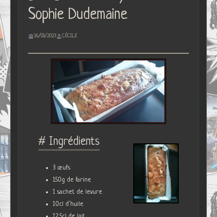
Sophie Dudemaine
16/03/2023
CÉCILE
# Ingrédients
3 œufs
150g de farine
1 sachet de levure
10cl d’huile
12,5cl de lait