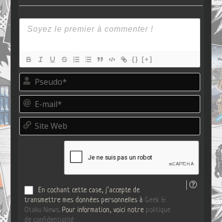
{}
[+]
P
s
e
E
u
-
d
m
o
S
a
*
i
i
t
l
e
*
W
e
b
En cochant cette case, j’accepte de
transmettre mes données personnelles à
Geek &
Otaku News
. Pour information, voici notre
politique
de confidentialité