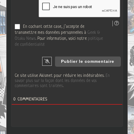
*
W
e
b
En cochant cette case, j’accepte de
transmettre mes données personnelles à
Geek &
Otaku News
. Pour information, voici notre
politique
de confidentialité
Ce site utilise Akismet pour réduire les indésirables.
En
savoir plus sur la façon dont les données de vos
commentaires sont traitées
.
0
COMMENTAIRES