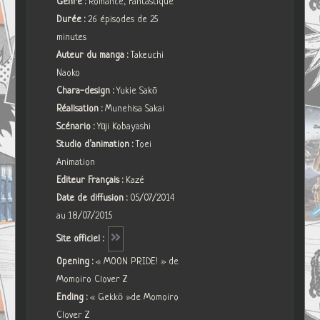
Genre :
Romance, Fantastique
Durée :
26 épisodes de 25
minutes
Auteur du manga :
Takeuchi
Naoko
Chara-design :
Yukie Sakō
Réalisation :
Munehisa Sakai
Scénario :
Yūji Kobayashi
Studio d’animation :
Toei
Animation
Editeur Français :
Kazé
Date de diffusion :
05/07/2014
au 18/07/2015
Site officiel :
Opening :
« MOON PRIDE! » de
Momoiro Clover Z
Ending :
« Gekkō »de Momoiro
Clover Z