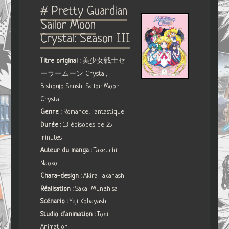
# Pretty Guardian
Sailor Moon
Crystal: Season III
Titre original :
美少女戦士セ
ーラームーン Crystal,
Bishoujo Senshi Sailor Moon
Crystal
Genre :
Romance, Fantastique
Durée :
13 épisodes de 25
minutes
Auteur du manga :
Takeuchi
Naoko
Chara-design :
Akira Takahashi
Réalisation :
Sakai Munehisa
Scénario :
Yūji Kobayashi
Studio d’animation :
Toei
Animation