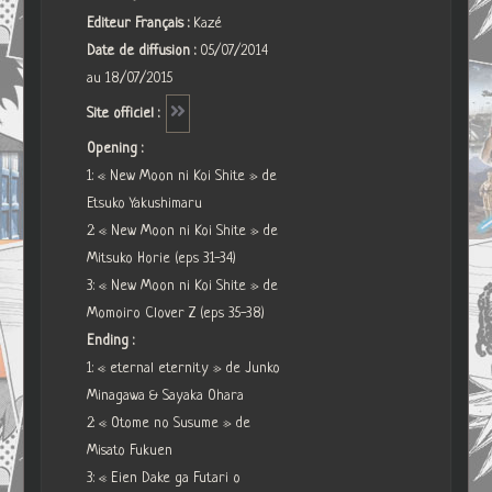
Editeur Français :
Kazé
Date de diffusion :
05/07/2014
au 18/07/2015
Site officiel :
Opening :
1: « New Moon ni Koi Shite » de
Etsuko Yakushimaru
2: « New Moon ni Koi Shite » de
Mitsuko Horie (eps 31-34)
3: « New Moon ni Koi Shite » de
Momoiro Clover Z (eps 35-38)
Ending :
1: « eternal eternity » de Junko
Minagawa & Sayaka Ohara
2: « Otome no Susume » de
Misato Fukuen
3: « Eien Dake ga Futari o