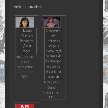
Articles similaires
Naoko
Classement
Takeuchi
des
[Mangaka]
héroïnes
(Sailor
les plus
Moon)
glamours/b
rillantes de
18/02/2020
l’animation
Dans
"Mangaka /
japonaise
Auteurs de
d’après les
BD"
japonais
19/05/2022
Dans
"Classemen
ts"