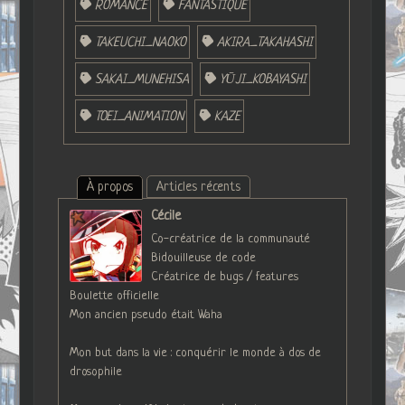
ROMANCE
FANTASTIQUE
TAKEUCHI_NAOKO
AKIRA_TAKAHASHI
SAKAI_MUNEHISA
YŪJI_KOBAYASHI
TOEI_ANIMATION
KAZE
À propos
Articles récents
Cécile
Co-créatrice de la communauté
Bidouilleuse de code
Créatrice de bugs / features
Boulette officielle
Mon ancien pseudo était Waha
Mon but dans la vie : conquérir le monde à dos de
drosophile