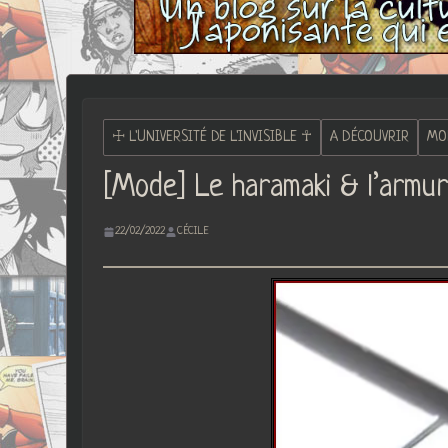
☩ L'UNIVERSITÉ DE L'INVISIBLE ☥
A DÉCOUVRIR
MO
[Mode] Le haramaki & l’armur
22/02/2022
CÉCILE