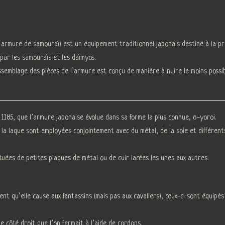
armure de samouraï) est un équipement traditionnel japonais destiné à la prot
par les samouraïs et les daïmyos.
assemblage des pièces de l’armure est conçu de manière à nuire le moins possibl
 1185, que l’armure japonaise évolue dans sa forme la plus connue, ō-yoroi.
 la laque sont employées conjointement avec du métal, de la soie et différents
tuées de petites plaques de métal ou de cuir lacées les unes aux autres.
nt qu’elle cause aux fantassins (mais pas aux cavaliers), ceux-ci sont équipé
 côté droit que l’on fermait à l’aide de cordons.