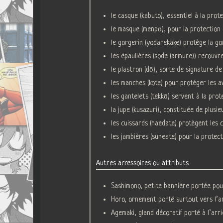
le casque (kabuto), essentiel à la pro
le masque (menpō), pour la protection
le gorgerin (yodarekake) protège la g
les épaulières (sode (armure)) recouvr
le plastron (dō), sorte de signature de
les manches (kote) pour protéger les 
les gantelets (tekkō) servent à la pro
la jupe (kusazuri), constituée de plusi
les cuissards (haedate) protègent les c
les jambières (suneate) pour la protect
Autres accessoires ou attributs
Sashimono, petite bannière portée pour
Horo, ornement porté surtout vers l’ar
Agemaki, gland décoratif porté à l’arr