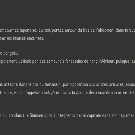
mbourrée japonaise, qui est portée autour du bas de l’abdomen, dans le but
par les femmes enceintes.
de Sengoku.
cipalement utilisée par des samouraïs fantassins de rang inférieur, puisque l
s attaché dans le dos du fantassin, par opposition aux autres armures japonai
faible, et on l’appelait okubyō no ita (« la plaque des couards ») car en théo
al qui conduisit le Shinsen gumi à intégrer la peine capitale dans son règleme