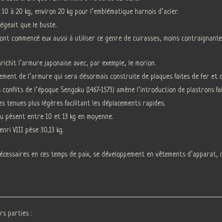
e 10 à 20 kg, environ 20 kg pour l’emblématique harnois d’acier.
égeait que le buste.
 ont commencé eux aussi à utiliser ce genre de cuirasses, moins contraignante
richit l’armure japonaise avec, par exemple, le morion.
ment de l’armure qui sera désormais construite de plaques faites de fer et d’
conflits de l’époque Sengoku (1467-1573) amène l’introduction de plastrons fai
es tenues plus légères facilitant les déplacements rapides.
u pèsent entre 10 et 13 kg en moyenne.
nri VIII pèse 30,13 kg.
écessaires en ces temps de paix, se développement en vêtements d’apparat, ri
s parties :