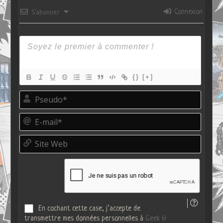
Connexion
S’abonner
{}
[+]
P
s
e
E
u
-
d
m
o
S
a
*
i
i
t
l
e
*
W
e
b
En cochant cette case, j’accepte de
transmettre mes données personnelles à
Geek &