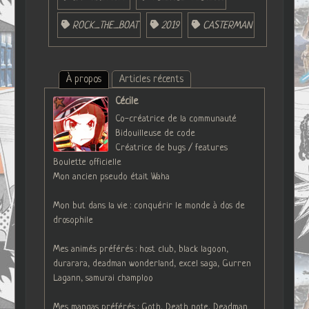
ROCK_THE_BOAT
2019
CASTERMAN
À propos
Articles récents
Cécile
Co-créatrice de la communauté
Bidouilleuse de code
Créatrice de bugs / features
Boulette officielle
Mon ancien pseudo était Waha
Mon but dans la vie : conquérir le monde à dos de
drosophile
Mes animés préférés : host club, black lagoon,
durarara, deadman wonderland, excel saga, Gurren
Lagann, samurai champloo
Mes mangas préférés : Goth, Death note, Deadman