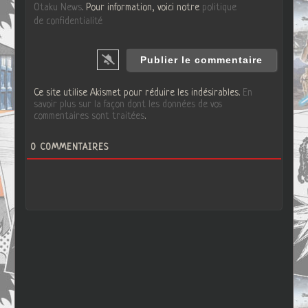
Otaku News
. Pour information, voici notre
politique
de confidentialité
Ce site utilise Akismet pour réduire les indésirables.
En
savoir plus sur la façon dont les données de vos
commentaires sont traitées
.
0
COMMENTAIRES