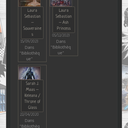
Laura
Laura
Sebastian
Sebastian
–
– Ash
Souveraine
Princess
s
05/12/2023
Dans
15/09/2023
"Bibliothèq
Dans
ue"
"Bibliothèq
ue"
Sarah J.
Maas –
Keleana /
Throne of
Glass
22/04/2020
Dans
"Bibliothèq