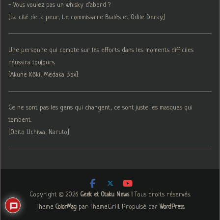
- Vous voulez pas un whisky d'abord ?
[La cité de la peur, Le commissaire Bialès et Odile Deray.]
Une personne qui compte sur les efforts dans les moments difficiles
réussira toujours.
[Akune Kōki, Medaka Box]
Ce ne sont pas les gens qui changent, ce sont juste les masques qui
tombent.
[Obito Uchiwa, Naruto]
Copyright © 2026
. Tous droits réservés.
Geek et Otaku News !
Theme
par ThemeGrill. Propulsé par
.
ColorMag
WordPress