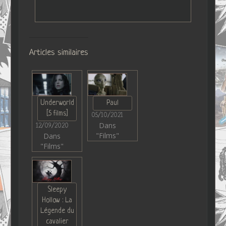
Articles similaires
Underworld
Paul
[5 films]
05/10/2021
Dans
12/09/2020
"Films"
Dans
"Films"
Sleepy
Hollow : La
Légende du
cavalier