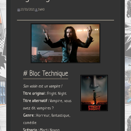
27/10/2021
IWAO
# Bloc Technique
Son voisin est un vampire !
Titre original :
Fright Night
Titre alternatif :
Vampire, vous
avez dit vampires ?
Genre :
Horreur, fantastique,
comédie
Scénario :
Marti Noxon