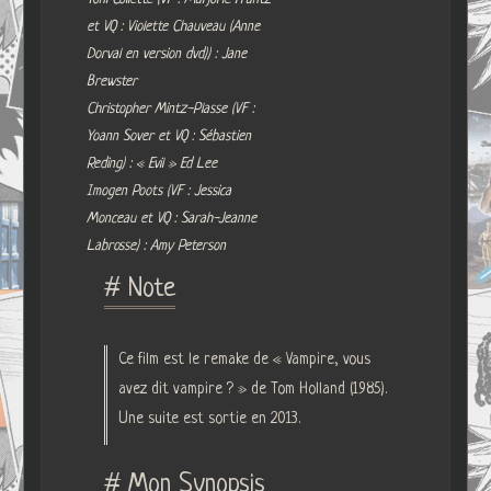
et VQ : Violette Chauveau (Anne
Dorval en version dvd)) : Jane
Brewster
Christopher Mintz-Plasse (VF :
Yoann Sover et VQ : Sébastien
Reding) : « Evil » Ed Lee
Imogen Poots (VF : Jessica
Monceau et VQ : Sarah-Jeanne
Labrosse) : Amy Peterson
# Note
Ce film est le remake de « Vampire, vous
avez dit vampire ? » de Tom Holland (1985).
Une suite est sortie en 2013.
# Mon Synopsis