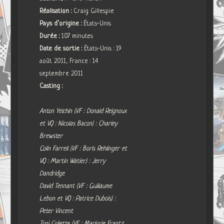
Réalisation :
Craig Gillespie
Pays d’origine :
États-Unis
Durée :
107 minutes
Date de sortie :
États-Unis : 19
août 2011, France : 14
septembre 2011
Casting :
Anton Yelchin (VF : Donald Reignoux
et VQ : Nicolas Bacon) : Charley
Brewster
Colin Farrell (VF : Boris Rehlinger et
VQ : Martin Watier) : Jerry
Dandridge
David Tennant (VF : Guillaume
Lebon et VQ : Patrice Dubois) :
Peter Vincent
Toni Collette (VF : Marjorie Frantz