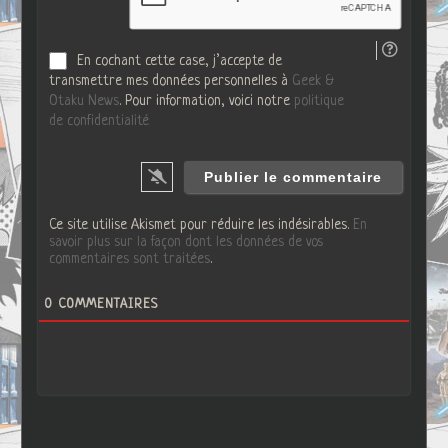
e
b
En cochant cette case, j’accepte de
transmettre mes données personnelles à
Geek &
Otaku News
. Pour information, voici notre
politique
de confidentialité
Ce site utilise Akismet pour réduire les indésirables.
En
savoir plus sur la façon dont les données de vos
commentaires sont traitées
.
0
COMMENTAIRES