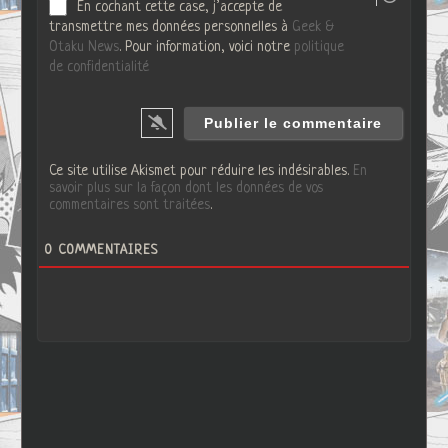
En cochant cette case, j’accepte de
transmettre mes données personnelles à
Geek &
Otaku News
. Pour information, voici notre
politique
de confidentialité
Ce site utilise Akismet pour réduire les indésirables.
En
savoir plus sur la façon dont les données de vos
commentaires sont traitées
.
0
COMMENTAIRES