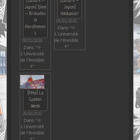
[Culture –
[Culture –
Japon] Ijime
Japon]
– Brimades
Hikikomori
&
09/01/2020
Harcèlemen
Dans "☩
t
L'Université
de l'Invisible
07/01/2020
☥"
Dans "☩
L'Université
de l'Invisible
☥"
[Fête] La
Golden
Week
25/03/2022
Dans "☩
L'Université
de l'Invisible
☥"