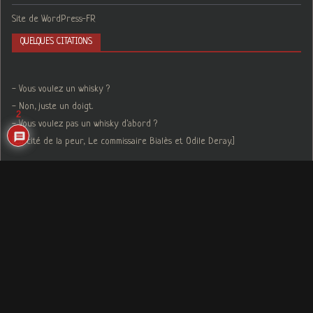
Site de WordPress-FR
QUELQUES CITATIONS
- Vous voulez un whisky ?
- Non, juste un doigt.
2
- Vous voulez pas un whisky d'abord ?
[La cité de la peur, Le commissaire Bialès et Odile Deray.]
Une personne qui compte sur les efforts dans les moments difficiles
réussira toujours.
[Akune Kōki, Medaka Box]
Ce ne sont pas les gens qui changent, ce sont juste les masques qui
tombent.
[Obito Uchiwa, Naruto]