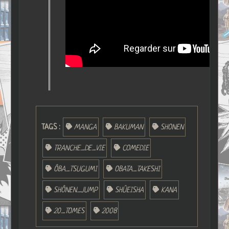
TAGS :
MANGA
BAKUMAN
SHONEN
TRANCHE_DE_VIE
COMEDIE
ÔBA_TSUGUMI
OBATA_TAKESHI
SHÔNEN_JUMP
SHÛEISHA
KANA
20_TOMES
2008