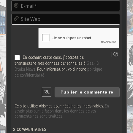
E
u
-
d
m
o
S
a
*
i
i
t
l
e
*
W
e
b
En cochant cette case, j’accepte de
transmettre mes données personnelles à
Geek &
Otaku News
. Pour information, voici notre
politique
de confidentialité
Ce site utilise Akismet pour réduire les indésirables.
En
savoir plus sur la façon dont les données de vos
commentaires sont traitées
.
2
COMMENTAIRES