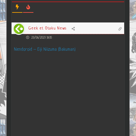
Geek et Otaku News
23/06/2023 18:35
Nendoroid – Eiji Niizuma (Bakuman)