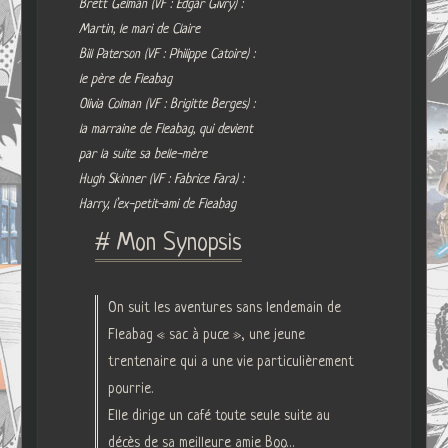
Brett Gelman (VF : Edgar Givry) :
Martin, le mari de Claire
Bill Paterson (VF : Philippe Catoire) :
le père de Fleabag
Olivia Colman (VF : Brigitte Berges) :
la marraine de Fleabag, qui devient
par la suite sa belle-mère
Hugh Skinner (VF : Fabrice Fara) :
Harry, l’ex-petit-ami de Fleabag
# Mon Synopsis
On suit les aventures sans lendemain de
Fleabag « sac à puce », une jeune
trentenaire qui a une vie particulièrement
pourrie.
Elle dirige un café toute seule suite au
décès de sa meilleure amie Boo…