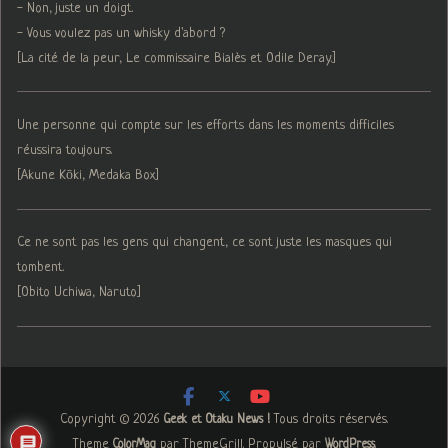
- Non, juste un doigt.
- Vous voulez pas un whisky d'abord ?
[La cité de la peur, Le commissaire Bialès et Odile Deray.]
Une personne qui compte sur les efforts dans les moments difficiles
réussira toujours.
[Akune Kōki, Medaka Box]
Ce ne sont pas les gens qui changent, ce sont juste les masques qui
tombent.
[Obito Uchiwa, Naruto]
Copyright © 2026
. Tous droits réservés.
Geek et Otaku News !
Theme
par ThemeGrill. Propulsé par
.
ColorMag
WordPress