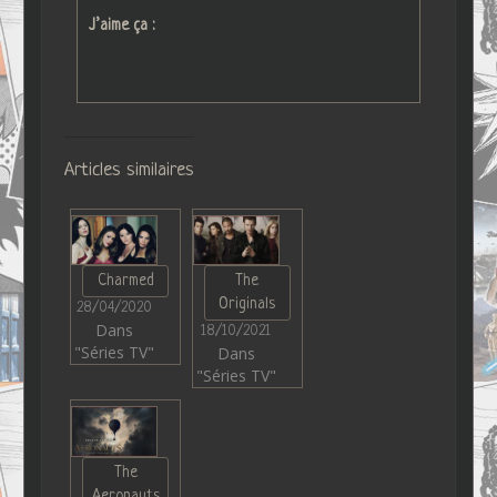
J’aime ça :
Articles similaires
Charmed
The
Originals
28/04/2020
Dans
18/10/2021
"Séries TV"
Dans
"Séries TV"
The
Aeronauts