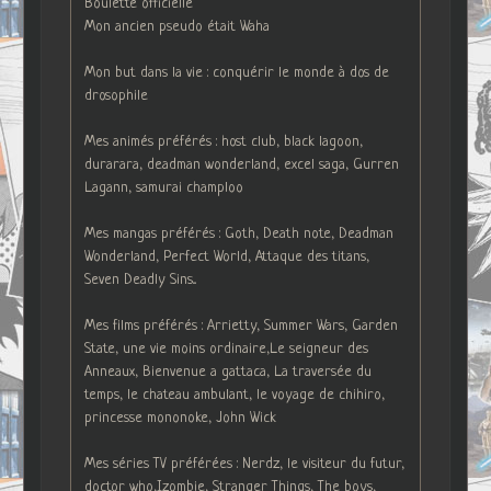
Boulette officielle
Mon ancien pseudo était Waha
Mon but dans la vie : conquérir le monde à dos de
drosophile
Mes animés préférés : host club, black lagoon,
durarara, deadman wonderland, excel saga, Gurren
Lagann, samurai champloo
Mes mangas préférés : Goth, Death note, Deadman
Wonderland, Perfect World, Attaque des titans,
Seven Deadly Sins...
Mes films préférés : Arrietty, Summer Wars, Garden
State, une vie moins ordinaire,Le seigneur des
Anneaux, Bienvenue a gattaca, La traversée du
temps, le chateau ambulant, le voyage de chihiro,
princesse mononoke, John Wick
Mes séries TV préférées : Nerdz, le visiteur du futur,
doctor who,Izombie, Stranger Things, The boys,