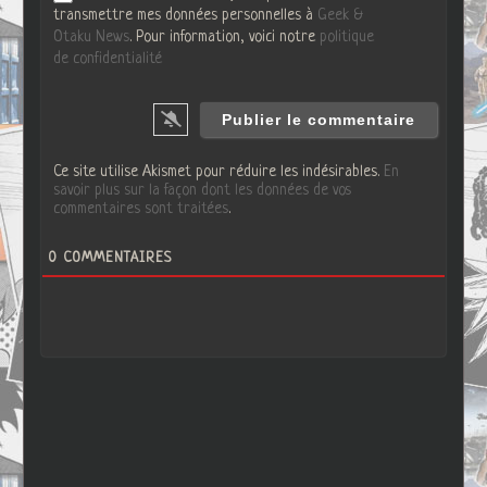
transmettre mes données personnelles à
Geek &
Otaku News
. Pour information, voici notre
politique
de confidentialité
Ce site utilise Akismet pour réduire les indésirables.
En
savoir plus sur la façon dont les données de vos
commentaires sont traitées
.
0
COMMENTAIRES