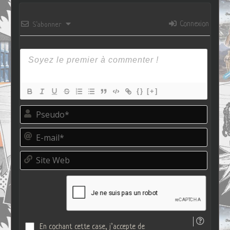
Connexion
S’abonner
{}
[+]
P
s
e
E
u
-
d
m
o
S
a
*
i
i
t
l
e
*
W
e
b
En cochant cette case, j’accepte de