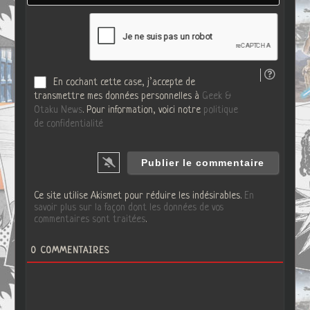
i
t
l
e
*
W
e
b
En cochant cette case, j’accepte de
transmettre mes données personnelles à
Geek &
Otaku News
. Pour information, voici notre
politique
de confidentialité
Ce site utilise Akismet pour réduire les indésirables.
En
savoir plus sur la façon dont les données de vos
commentaires sont traitées
.
0
COMMENTAIRES