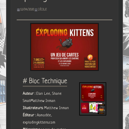
12/04/2020
CÉCILE
# Bloc Technique
Auteur :
Elan Lee, Shane
SmallMatthew Inman
Illustrateurs:
Matthew Inman
Éditeur :
Asmodée,
explodingkittens.com