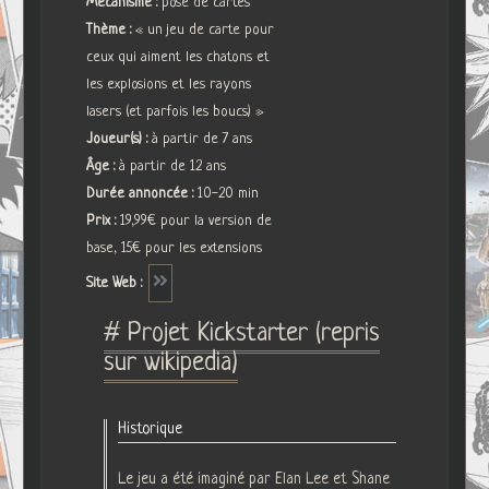
Mécanisme :
pose de cartes
Thème :
« un jeu de carte pour
ceux qui aiment les chatons et
les explosions et les rayons
lasers (et parfois les boucs) »
Joueur(s) :
à partir de 7 ans
Âge :
à partir de 12 ans
Durée annoncée :
10-20 min
Prix :
19,99€ pour la version de
base, 15€ pour les extensions
Site Web :
# Projet Kickstarter (repris
sur wikipedia)
Historique
Le jeu a été imaginé par Elan Lee et Shane